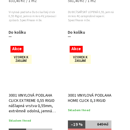
833,40 Kč / 1 m2
581,40 Kč / 1 m2
Vinylová podlaha Dub císařský click
DUB CÍSAŘSKÝ LEPENÁ 0,55, jemná
0,55 Rigid, jemná mikro 4V, plovoucí
mikro 4V, celoplošné lepení.
způsob. Specifikace níže.
Specifikace níže.
Do košíku
Do košíku
Akce
Akce
VZOREK K
VZOREK K
ZASLÁNÍ
ZASLÁNÍ
3001 VINYLOVÁ PODLAHA
3001 VINYLOVÁ PODLAHA
CLICK EXTREME 0,55 RIGID
HOME CLICK 0,3 RIGID
nášlapná vrstva 0,55mm,
Skladem Ihned
extrémně odolná, jemná
mikro 4V, plovoucí způsob
Skladem Ihned
–19 %
849 Kč