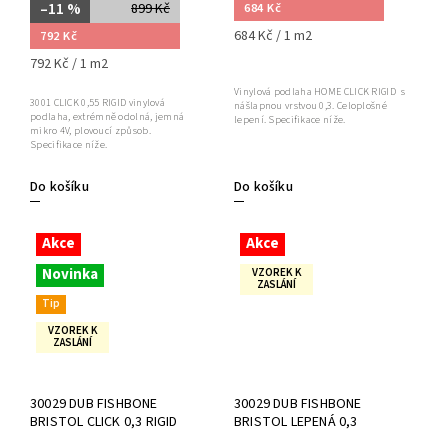
–11 %
899 Kč
684 Kč
684 Kč / 1 m2
792 Kč
792 Kč / 1 m2
Vinylová podlaha HOME CLICK RIGID s
3001 CLICK 0,55 RIGID vinylová
nášlapnou vrstvou 0,3. Celoplošné
podlaha, extrémně odolná, jemná
lepení. Specifikace níže.
mikro 4V, plovoucí způsob.
Specifikace níže.
Do košíku
Do košíku
Akce
Akce
Novinka
VZOREK K
ZASLÁNÍ
Tip
VZOREK K
ZASLÁNÍ
30029 DUB FISHBONE
30029 DUB FISHBONE
BRISTOL CLICK 0,3 RIGID
BRISTOL LEPENÁ 0,3