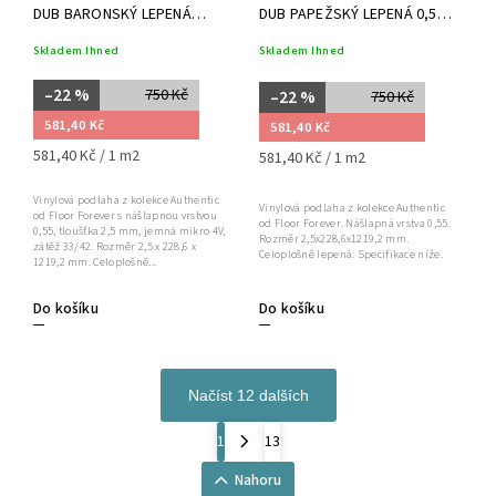
DUB BARONSKÝ LEPENÁ
DUB PAPEŽSKÝ LEPENÁ 0,55,
0,55, FLOOR FOREVER
FLOOR FOREVER
Skladem Ihned
Skladem Ihned
–22 %
750 Kč
–22 %
750 Kč
581,40 Kč
581,40 Kč
581,40 Kč / 1 m2
581,40 Kč / 1 m2
Vinylová podlaha z kolekce Authentic
Vinylová podlaha z kolekce Authentic
od Floor Forever s nášlapnou vrstvou
od Floor Forever. Nášlapná vrstva 0,55.
0,55, tloušťka 2,5 mm, jemná mikro 4V,
Rozměr 2,5x228,6x1219,2 mm.
zátěž 33/42. Rozměr 2,5 x 228,6 x
Celoplošně lepená. Specifikace níže.
1219,2 mm. Celoplošně...
Do košíku
Do košíku
Načíst 12 dalších
1
13
Nahoru