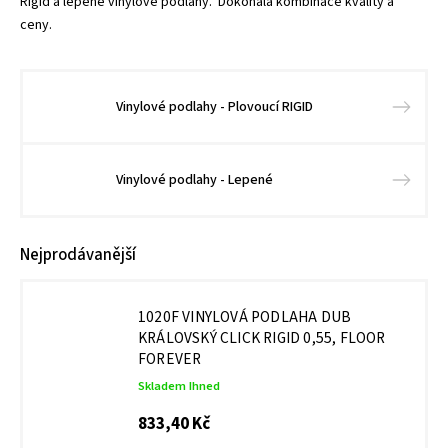
Rigid a lepené vinylové podlahy. Dokonalá kombinace kvality a
ceny.
Vinylové podlahy - Plovoucí RIGID
Vinylové podlahy - Lepené
Nejprodávanější
1020F VINYLOVÁ PODLAHA DUB
KRÁLOVSKÝ CLICK RIGID 0,55, FLOOR
FOREVER
Skladem Ihned
833,40 Kč