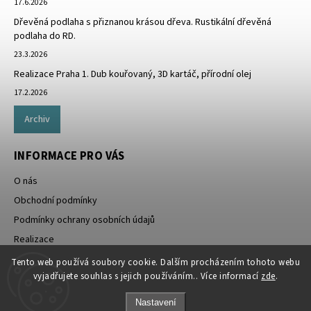
17.6.2026
Dřevěná podlaha s přiznanou krásou dřeva. Rustikální dřevěná
podlaha do RD.
23.3.2026
Realizace Praha 1. Dub kouřovaný, 3D kartáč, přírodní olej
17.2.2026
Archiv
INFORMACE PRO VÁS
O nás
Obchodní podmínky
Podmínky ochrany osobních údajů
Realizace
Doprava zdarma
Tento web používá soubory cookie. Dalším procházením tohoto webu
vyjadřujete souhlas s jejich používáním.. Více informací
zde
.
Nastavení