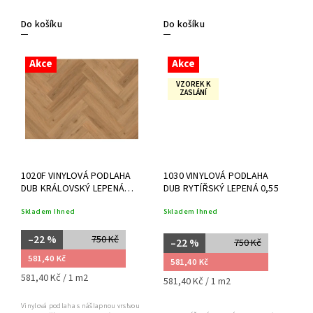
Do košíku
Do košíku
Akce
Akce
VZOREK K
ZASLÁNÍ
1020F VINYLOVÁ PODLAHA
1030 VINYLOVÁ PODLAHA
DUB KRÁLOVSKÝ LEPENÁ
DUB RYTÍŘSKÝ LEPENÁ 0,55
0,55
Skladem Ihned
Skladem Ihned
–22 %
750 Kč
–22 %
750 Kč
581,40 Kč
581,40 Kč
581,40 Kč / 1 m2
581,40 Kč / 1 m2
Vinylová podlaha s nášlapnou vrstvou