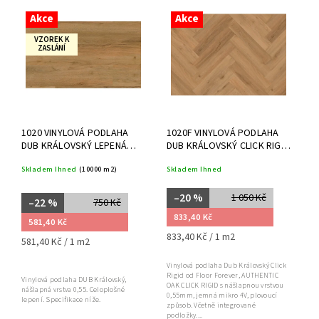
Nejdražší
Akce
Akce
Nejprodávanější
VZOREK K
ZASLÁNÍ
Abecedně
1020 VINYLOVÁ PODLAHA
1020F VINYLOVÁ PODLAHA
DUB KRÁLOVSKÝ LEPENÁ
DUB KRÁLOVSKÝ CLICK RIGID
0,55
0,55, FLOOR FOREVER
Skladem Ihned
(10000 m2)
Skladem Ihned
–20 %
1 050 Kč
–22 %
750 Kč
833,40 Kč
581,40 Kč
833,40 Kč / 1 m2
581,40 Kč / 1 m2
Vinylová podlaha Dub Královský Click
Rigid od Floor Forever, AUTHENTIC
Vinylová podlaha DUB Královský,
OAK CLICK RIGID s nášlapnou vrstvou
nášlapná vrstva 0,55. Celoplošné
0,55mm, jemná mikro 4V, plovoucí
lepení. Specifikace níže.
způsob. Včetně integrované
podložky....