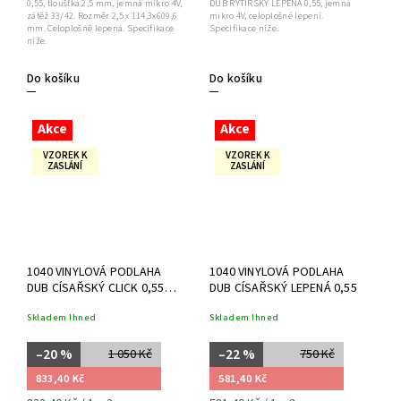
0,55, tloušťka 2,5 mm, jemná mikro 4V,
DUB RYTÍŘSKÝ LEPENÁ 0,55, jemná
zátěž 33/42. Rozměr 2,5 x 114,3x609,6
mikro 4V, celoplošné lepení.
mm. Celoplošně lepená. Specifikace
Specifikace níže.
níže.
Do košíku
Do košíku
Akce
Akce
VZOREK K
VZOREK K
ZASLÁNÍ
ZASLÁNÍ
1040 VINYLOVÁ PODLAHA
1040 VINYLOVÁ PODLAHA
DUB CÍSAŘSKÝ CLICK 0,55
DUB CÍSAŘSKÝ LEPENÁ 0,55
RIGID
Skladem Ihned
Skladem Ihned
–20 %
–22 %
1 050 Kč
750 Kč
833,40 Kč
581,40 Kč