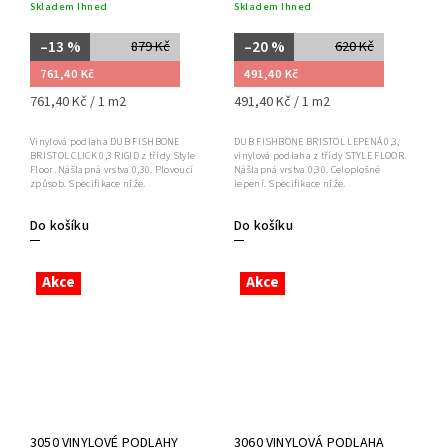
Skladem Ihned
Skladem Ihned
–13 %
–20 %
879 Kč
620 Kč
761,40 Kč
491,40 Kč
761,40 Kč / 1 m2
491,40 Kč / 1 m2
Vinylová podlaha DUB FISHBONE
DUB FISHBONE BRISTOL LEPENÁ 0,3,
BRISTOL CLICK 0,3 RIGID z třídy Style
vinylová podlaha z třídy STYLE FLOOR.
Floor. Nášlapná vrstva 0,30. Plovoucí
Nášlapná vrstva 0,30. Celoplošné
způsob. Specifikace níže.
lepení. Specifikace níže.
Do košíku
Do košíku
Akce
Akce
3050 VINYLOVÉ PODLAHY
3060 VINYLOVÁ PODLAHA