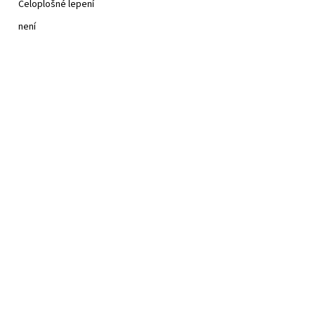
Celoplošné lepení
není