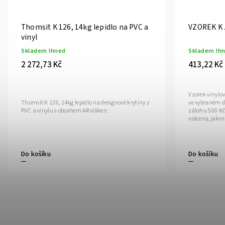
Thomsit K 126, 14kg lepidlo na PVC a
VZOREK K 
vinyl
Skladem Ihned
Skladem Ih
2 272,73 Kč
413,22 Kč
Vzorek vinylov
ve vybraném d
Thomsit K 126, 14kg lepidlo na designové krytiny z
zálohu 500 Kč
PVC a vinylu s obsahem AR vláken.
vrácena, jakmi
Do košíku
Do košíku