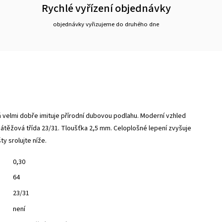
Rychlé vyřízení objednávky
objednávky vyřizujeme do druhého dne
rá velmi dobře imituje přírodní dubovou podlahu. Moderní vzhled
Zátěžová třída 23/31. Tloušťka 2,5 mm. Celoplošné lepení zvyšuje
šty
srolujte níže.
0,30
64
23/31
není