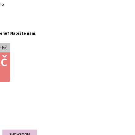
no
í cenu? Napište nám.
 Kč
Kč
SHOWROOM