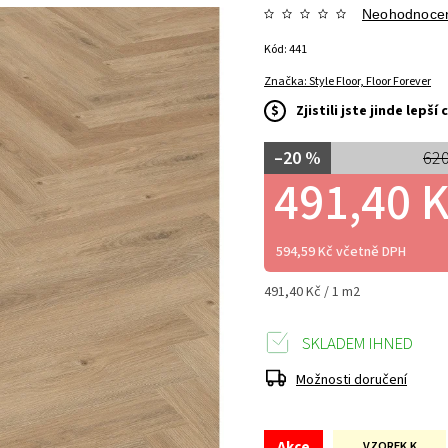
Neohodnoce
Kód:
441
Značka:
Style Floor, Floor Forever
$
Zjistili jste jinde lepš
–20 %
620
491,40 
594,59 Kč včetně DPH
491,40 Kč / 1 m2
SKLADEM IHNED
Možnosti doručení
Akce
VZOREK K