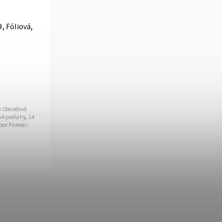
, Fóliová,
vá
vé podlahy, 14
or Forever.