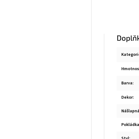
Doplň
Kategori
Hmotnos
Barva
:
Dekor
:
Nášlapná
Pokládk
Styl
: