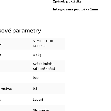
Způsob pokládky
Integrovaná podložka 1mm
kové parametry
STYLE FLOOR
e
:
KOLEKCE
t
:
4.7 kg
Světle hnědá,
Středně hnědá
Dub
 vrstva
:
0,3
a
:
Lepení
Stromeček