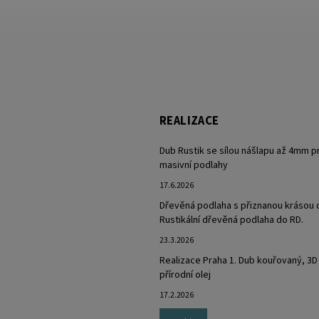
REALIZACE
Dub Rustik se sílou nášlapu až 4mm p
masivní podlahy
17.6.2026
Dřevěná podlaha s přiznanou krásou 
Rustikální dřevěná podlaha do RD.
23.3.2026
Realizace Praha 1. Dub kouřovaný, 3D
přírodní olej
17.2.2026