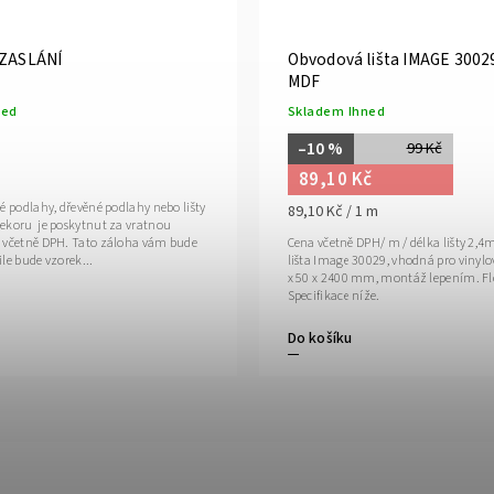
ZASLÁNÍ
Obvodová lišta IMAGE 30029
MDF
ned
Skladem Ihned
–10 %
99 Kč
89,10 Kč
é podlahy, dřevěné podlahy nebo lišty
89,10 Kč / 1 m
ekoru je poskytnut za vratnou
 včetně DPH. Tato záloha vám bude
Cena včetně DPH/ m / délka lišty 2,4m Obvodo
le bude vzorek...
lišta Image 30029, vhodná pro vinylo
x 50 x 2400 mm, montáž lepením. Flo
Specifikace níže.
Do košíku