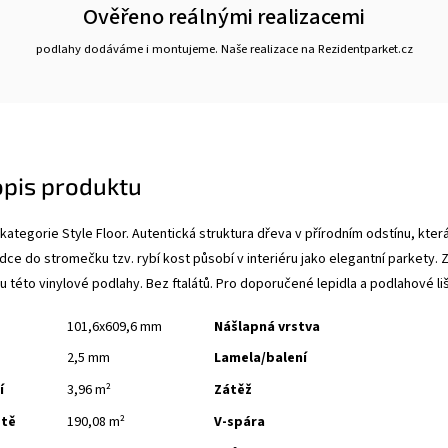
Ověřeno reálnými realizacemi
podlahy dodáváme i montujeme. Naše realizace na Rezidentparket.cz
opis produktu
 kategorie Style Floor. Autentická struktura dřeva v přírodním odstínu, kte
dce do stromečku tzv. rybí kost působí v interiéru jako elegantní parkety. 
t u této vinylové podlahy. Bez ftalátů. Pro doporučené
lepidla
a
podlahové li
101,6x609,6 mm
Nášlapná vrstva
2,5 mm
Lamela/balení
í
3,96 m²
Zátěž
etě
190,08 m²
V-spára