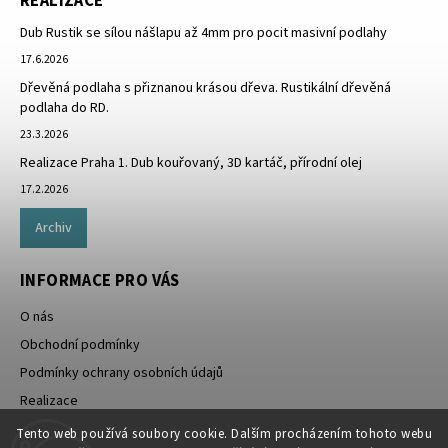
REALIZACE
Dub Rustik se sílou nášlapu až 4mm pro pocit masivní podlahy
17.6.2026
Dřevěná podlaha s přiznanou krásou dřeva. Rustikální dřevěná
podlaha do RD.
23.3.2026
Realizace Praha 1. Dub kouřovaný, 3D kartáč, přírodní olej
17.2.2026
Archiv
INFORMACE PRO VÁS
O nás
Obchodní podmínky
Podmínky ochrany osobních údajů
Realizace
Doprava zdarma
Tento web používá soubory cookie. Dalším procházením tohoto webu