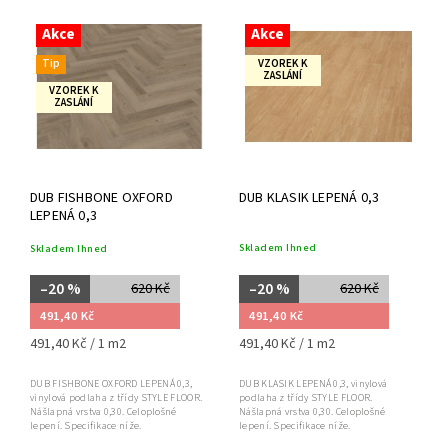
Akce
Akce
Tip
VZOREK K
ZASLÁNÍ
VZOREK K
ZASLÁNÍ
DUB FISHBONE OXFORD
DUB KLASIK LEPENÁ 0,3
LEPENÁ 0,3
Skladem Ihned
Skladem Ihned
–20 %
–20 %
620 Kč
620 Kč
491,40 Kč
491,40 Kč
491,40 Kč / 1 m2
491,40 Kč / 1 m2
DUB KLASIK LEPENÁ 0,3, vinylová
DUB FISHBONE OXFORD LEPENÁ 0,3,
podlaha z třídy STYLE FLOOR.
vinylová podlaha z třídy STYLE FLOOR.
Nášlapná vrstva 0,30. Celoplošné
Nášlapná vrstva 0,30. Celoplošné
lepení. Specifikace níže.
lepení. Specifikace níže.