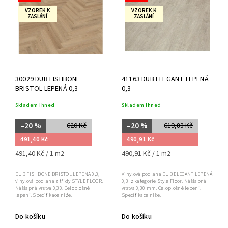
VZOREK K
VZOREK K
Nejprodávanější
ZASLÁNÍ
ZASLÁNÍ
Abecedně
30029 DUB FISHBONE
41163 DUB ELEGANT LEPENÁ
BRISTOL LEPENÁ 0,3
0,3
Skladem Ihned
Skladem Ihned
–20 %
–20 %
620 Kč
619,83 Kč
491,40 Kč
490,91 Kč
491,40 Kč / 1 m2
490,91 Kč / 1 m2
DUB FISHBONE BRISTOL LEPENÁ 0,3,
Vinylová podlaha DUB ELEGANT LEPENÁ
vinylová podlaha z třídy STYLE FLOOR.
0,3 z kategorie Style Floor. Nášlapná
Nášlapná vrstva 0,30. Celoplošné
vrstva 0,30 mm. Celoplošné lepení.
lepení. Specifikace níže.
Specifikace níže.
Do košíku
Do košíku