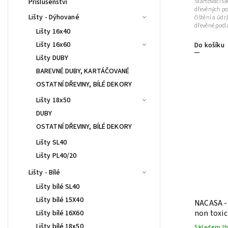
Startovací s
Příslušenství
dřevěných po
Lišty - Dýhované
čištění a úd
dřevěné podla
Lišty 16x40
Lišty 16x60
Do košíku
Lišty DUBY
BAREVNÉ DUBY, KARTÁČOVANÉ
OSTATNÍ DŘEVINY, BÍLÉ DEKORY
Lišty 18x50
DUBY
OSTATNÍ DŘEVINY, BÍLÉ DEKORY
Lišty SL40
Lišty PL40/20
Lišty - Bílé
Lišty bílé SL40
Lišty bílé 15X40
NACASA - 
non toxic 
Lišty bílé 16X60
Lišty bílé 18x50
Skladem I