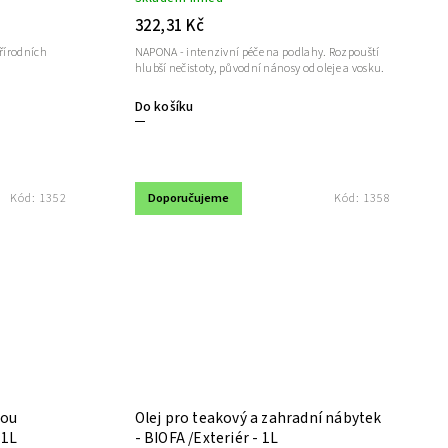
322,31 Kč
řírodních
NAPONA - intenzivní péče na podlahy. Rozpouští
hlubší nečistoty, původní nánosy od oleje a vosku.
Do košíku
Doporučujeme
Kód:
1352
Kód:
1358
vou
Olej pro teakový a zahradní nábytek
 1L
- BIOFA /Exteriér - 1L