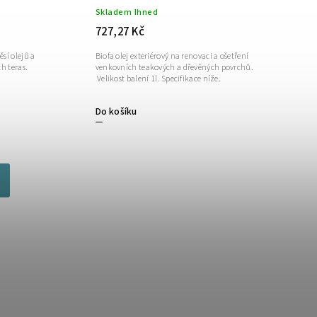
Skladem Ihned
727,27 Kč
sí olejů a
Biofa olej exteriérový na renovaci a ošetření
h teras.
venkovních teakových a dřevěných povrchů.
Velikost balení 1l. Specifikace níže.
Do košíku