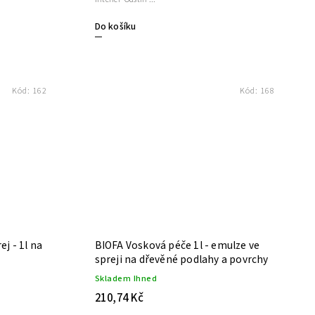
Do košíku
Kód:
162
Kód:
168
ej - 1l na
BIOFA Vosková péče 1l - emulze ve
spreji na dřevěné podlahy a povrchy
Skladem Ihned
210,74 Kč