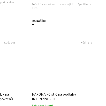
v praktickém
Pečující vosková emulze ve spreji 1litr. Specifikace
níže.
Do košíku
Kód:
165
Kód:
177
L - na
NAPONA - čistič na podlahy
 povrchů
INTENZIVE - 1l
Skladem Ihned