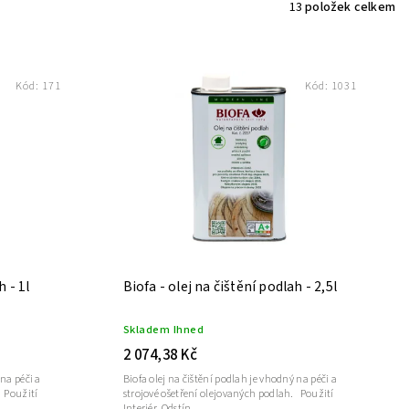
13
položek celkem
Kód:
171
Kód:
1031
h - 1l
Biofa - olej na čištění podlah - 2,5l
Skladem Ihned
2 074,38 Kč
 na péči a
Biofa olej na čištění podlah je vhodný na péči a
strojové ošetření olejovaných podlah. Použití
Interiér Odstín ...