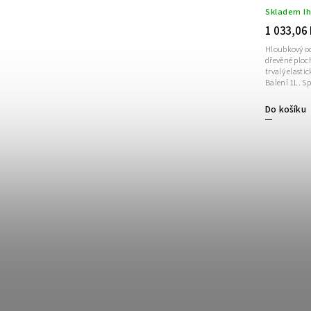
Skladem I
1 033,06
Hloubkový oc
dřevěné ploch
trvalý elasti
Balení 1L. Spe
Do košíku