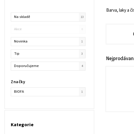
Barva, laky a 
Na skladě
13
Akce
0
Novinka
1
Tip
3
Nejprodávaně
Doporučujeme
4
Značky
BIOFA
1
Kategorie