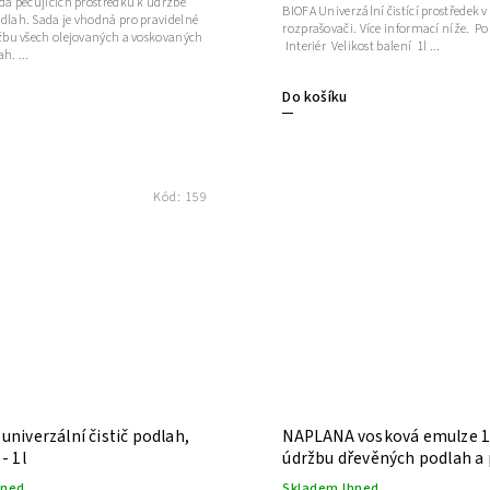
ada pečujících prostředků k údržbě
BIOFA Univerzální čistící prostředek 
dlah. Sada je vhodná pro pravidelné
rozprašovači. Více informací níže. Použití
ržbu všech olejovaných a voskovaných
Interiér Velikost balení 1l ...
h. ...
Do košíku
Kód:
159
univerzální čistič podlah,
NAPLANA vosková emulze 1
- 1l
údržbu dřevěných podlah a
hned
Skladem Ihned