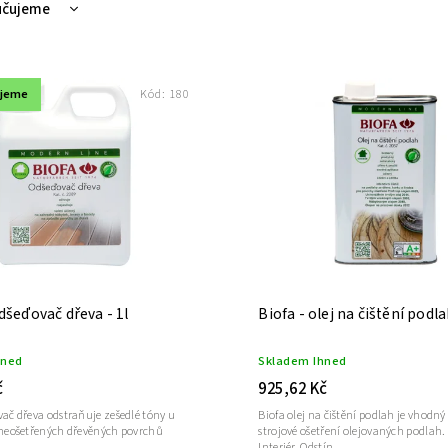
učujeme
ější
žší
ujeme
Kód:
180
dávanější
dně
dšeďovač dřeva - 1l
Biofa - olej na čištění podla
hned
Skladem Ihned
č
925,62 Kč
vač dřeva odstraňuje zešedlé tóny u
Biofa olej na čištění podlah je vhodný
 neošetřených dřevěných povrchů
strojové ošetření olejovaných podlah. Použití
.
Interiér Odstín ...