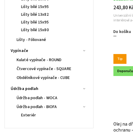
Lišty bílé 15x95
243,80 K
Lišty bílé 13x82
Univerzální 
Lišty bílé 15x95
Lišty bílé 15x80
Do košíku
Lišty - Fóliované
Vypínače
Tip
Kulaté vypínače - ROUND
Čtvercové vypínače - SQUARE
Doporuč
Obdélníkové vypínače - CUBE
Údržba podlah
Údržba podlah - WOCA
Údržba podlah - BIOFA
Exteriér
Olej na d
ochranu -