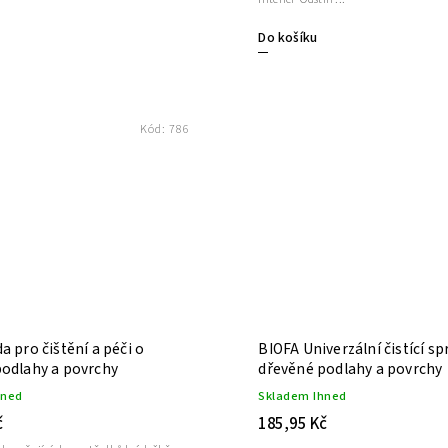
Do košíku
Kód:
786
a pro čištění a péči o
BIOFA Univerzální čistící spr
podlahy a povrchy
dřevěné podlahy a povrchy
hned
Skladem Ihned
č
185,95 Kč