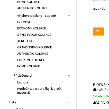
HOME KOLEKCE
AUTHENTIC KOLEKCE
Do košíku
Vinylové podlahy - Lepené
LVT vinyl
ECONOMY KOLEKCE
Tip
STYLE FLOOR KOLEKCE
XL KOLEKCE
GRANDISSIMO KOLEKCE
AUTHENTIC KOLEKCE
EXTREME KOLEKCE
HOME KOLEKCE
Příslušenství
Lepidla
BIOFA Sad
Podložky, parodrážky, izolační
dřevěné 
materiál
Skladem I
Lišty
404,96 K