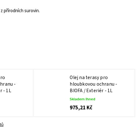
z přírodních surovin.
pro
Olej na terasy pro
hranu -
hloubkovou ochranu -
r - 1L
BIOFA / Exteriér - 1L
Skladem Ihned
975,21 Kč
tů