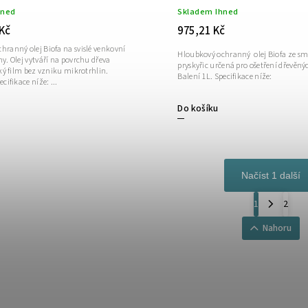
hned
Skladem Ihned
 Kč
975,21 Kč
hranný olej Biofa na svislé venkovní
Hloubkový ochranný olej Biofa ze smě
y. Olej vytváří na povrchu dřeva
pryskyřic určená pro ošetření dřevěnýc
cký film bez vzniku mikrotrhlin.
Balení 1L. Specifikace níže:
cifikace níže: ...
Do košíku
Načíst 1 další
1
2
Nahoru