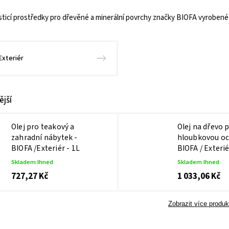
čisticí prostředky pro dřevěné a minerální povrchy značky BIOFA vyrobené 
Exteriér
jší
Olej pro teakový a
Olej na dřevo 
zahradní nábytek -
hloubkovou oc
BIOFA /Exteriér - 1L
BIOFA / Exterié
Skladem Ihned
Skladem Ihned
727,27 Kč
1 033,06 Kč
Zobrazit více produk