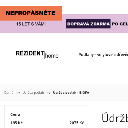
Podlahy - vinylové a dřevě
Domů
/
Údržba podlah
/
Údržba podlah - BIOFA
Údrž
Cena
185
Kč
2075
Kč