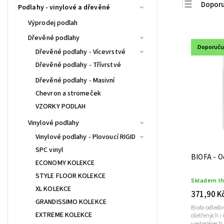
Dopor
Podlahy - vinylové a dřevěné
Nejlevn
Výprodej podlah
Nejdra
Dřevěné podlahy
Doporuč
Dřevěné podlahy - Vícevrstvé
Nejpro
Dřevěné podlahy - Třívrstvé
Abece
Dřevěné podlahy - Masivní
Chevron a stromeček
VZORKY PODLAH
Vinylové podlahy
Vinylové podlahy - Plovoucí RIGID
SPC vinyl
BIOFA - O
ECONOMY KOLEKCE
STYLE FLOOR KOLEKCE
Skladem I
XL KOLEKCE
371,90 K
GRANDISSIMO KOLEKCE
Biofa odšeďo
EXTREME KOLEKCE
ošetřených i
v exteriérech