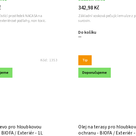
č
342,98 Kč
čistící prostředek NACASA na
Základní vosková pečující emulze z p
interiérové a exteriérové podlahy, non toxic.
surovin.
Do košíku
Tip
Kód:
1353
ujeme
Doporučujeme
řevo pro hloubkovou
Olej na terasy pro hloubko
 BIOFA / Exteriér - 1L
ochranu - BIOFA / Exteriér -