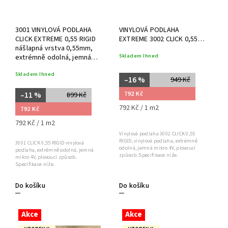
3001 VINYLOVÁ PODLAHA
VINYLOVÁ PODLAHA
CLICK EXTREME 0,55 RIGID
EXTREME 3002 CLICK 0,55
nášlapná vrstva 0,55mm,
RIGID
Skladem Ihned
extrémně odolná, jemná
mikro 4V, plovoucí způsob
Skladem Ihned
–16 %
949 Kč
792 Kč
–11 %
899 Kč
792 Kč / 1 m2
792 Kč
792 Kč / 1 m2
Vinylová podlaha 3002 CLICK 0,55
RIGID, vinylová podlaha, extrémně
3001 CLICK 0,55 RIGID vinylová
odolná, jemná mikro 4V, plovoucí
podlaha, extrémně odolná, jemná
způsob. Specifikace níže.
mikro 4V, plovoucí způsob.
Specifikace níže.
Do košíku
Do košíku
Akce
Akce