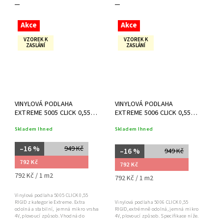
Akce
Akce
VZOREK K
VZOREK K
ZASLÁNÍ
ZASLÁNÍ
VINYLOVÁ PODLAHA
VINYLOVÁ PODLAHA
EXTREME 5005 CLICK 0,55
EXTREME 5006 CLICK 0,55
RIGID
RIGID
Skladem Ihned
Skladem Ihned
–16 %
949 Kč
–16 %
949 Kč
792 Kč
792 Kč
792 Kč / 1 m2
792 Kč / 1 m2
Vinylová podlaha 5005 CLICK 0,55
RIGID z kategorie Extreme. Extra
Vinylová podlaha 5006 CLICK 0,55
odolná a stabilní, jemná mikro vrstva
RIGID, extrémně odolná, jemná mikro
4V, plovoucí způsob. Vhodná do
4V, plovoucí způsob. Specifikace níže.