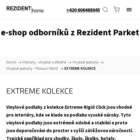
+420 606468045
e-shop odborníků z Rezident Parket
Domů
/
Podlahy - vinylové a dřevěné
/
Vinylové podlahy
/
Vinylové podlahy - Plovoucí RIGID
/
EXTREME KOLEKCE
EXTREME KOLEKCE
Vinylové podlahy z kolekce Extreme Rigid Click jsou vhodné
pro interiéry, kde se klade na podlahu vysoké nároky. Tyto
vinylové podlahy jsou extrémně odolné a stabilní a proto
jsou doporučováni do prostor s vyšší zátěžovou náročností.
Typické například pro chodby, školy, školky, hotely,