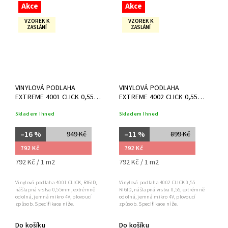
Akce
Akce
VZOREK K
VZOREK K
ZASLÁNÍ
ZASLÁNÍ
VINYLOVÁ PODLAHA
VINYLOVÁ PODLAHA
EXTREME 4001 CLICK 0,55
EXTREME 4002 CLICK 0,55
RIGID
RIGID
Skladem Ihned
Skladem Ihned
–16 %
–11 %
949 Kč
899 Kč
792 Kč
792 Kč
792 Kč / 1 m2
792 Kč / 1 m2
Vinylová podlaha 4001 CLICK, RIGID,
Vinylová podlaha 4002 CLICK 0,55
nášlapná vrstva 0,55mm, extrémně
RIGID, nášlapná vrstva 0,55, extrémně
odolná, jemná mikro 4V, plovoucí
odolná, jemná mikro 4V, plovoucí
způsob. Specifikace níže.
způsob. Specifikace níže.
Do košíku
Do košíku