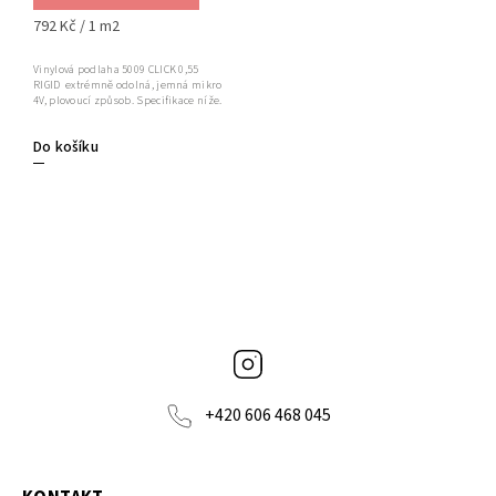
792 Kč / 1 m2
Vinylová podlaha 5009 CLICK 0,55
RIGID extrémně odolná, jemná mikro
4V, plovoucí způsob. Specifikace níže.
Do košíku
Instagram
+420 606 468 045