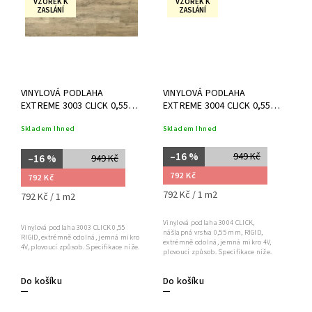
VZOREK K
VZOREK K
ZASLÁNÍ
ZASLÁNÍ
VINYLOVÁ PODLAHA
VINYLOVÁ PODLAHA
EXTREME 3003 CLICK 0,55
EXTREME 3004 CLICK 0,55
RIGID
RIGID
Skladem Ihned
Skladem Ihned
–16 %
949 Kč
–16 %
949 Kč
792 Kč
792 Kč
792 Kč / 1 m2
792 Kč / 1 m2
Vinylová podlaha 3004 CLICK,
Vinylová podlaha 3003 CLICK 0,55
nášlapná vrstva 0,55 mm, RIGID,
RIGID, extrémně odolná, jemná mikro
extrémně odolná, jemná mikro 4V,
4V, plovoucí způsob. Specifikace níže.
plovoucí způsob. Specifikace níže.
Do košíku
Do košíku