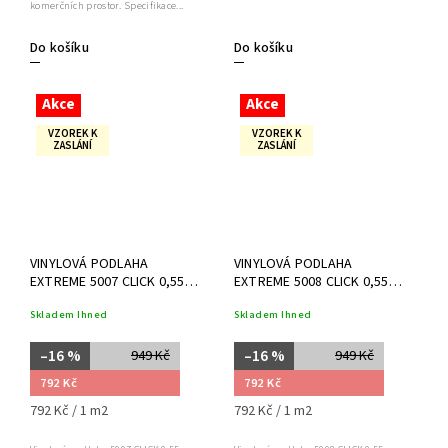
komerčních prostor. Specifikace...
Do košíku
Do košíku
Akce
Akce
VZOREK K
VZOREK K
ZASLÁNÍ
ZASLÁNÍ
VINYLOVÁ PODLAHA
VINYLOVÁ PODLAHA
EXTREME 5007 CLICK 0,55
EXTREME 5008 CLICK 0,55
RIGID
RIGID
Skladem Ihned
Skladem Ihned
–16 %
–16 %
949 Kč
949 Kč
792 Kč
792 Kč
792 Kč / 1 m2
792 Kč / 1 m2