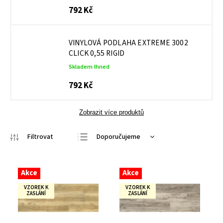
792 Kč
VINYLOVÁ PODLAHA EXTREME 3002
CLICK 0,55 RIGID
Skladem Ihned
792 Kč
Zobrazit více produktů
Doporučujeme
Nejlevnější
Nejdražší
Akce
Akce
Nejprodávanější
VZOREK K
VZOREK K
ZASLÁNÍ
ZASLÁNÍ
Abecedně