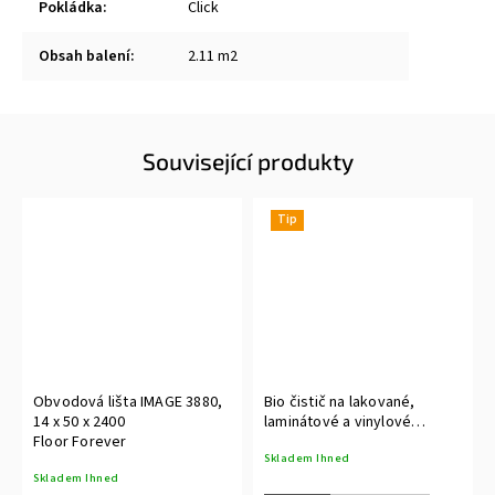
Pokládka
:
Click
Obsah balení
:
2.11 m2
Související produkty
Tip
Obvodová lišta IMAGE 3880,
Bio čistič na lakované,
14 x 50 x 2400
laminátové a vinylové
Floor Forever
podlahy WOCA - 2,5 L
Skladem Ihned
Skladem Ihned