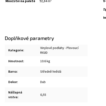
Množství na paletě
92,84 m²
V
Z
I
Doplňkové parametry
Vinylové podlahy - Plovoucí
Kategorie
:
RIGID
Hmotnost
:
10.6 kg
Barva
:
Středně hnědá
Dekor
:
Dub
Nášlapná
0,55
vrstva
: