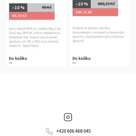
–10 %
660,33 Kč
–10 %
99 Kč
594,21 Kč
89,10 Kč
Vhodné na běžnou údržbu
Cena včetně DPH/ m / délka lišty 2,4m
laminátových, vinylových a lakovaných
Cena bez DPH 89,1 Kč/m Voděodolná
povrchů. Zvyšuje odolnost a životnost
obvodová lišta vhodná pro vinylové
povrchů.
podlahy, 14 x 50 x 2400 mm, montáž
lepením. Specifikace...
Do košíku
Do košíku
Instagram
+420 606 468 045