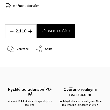
Možnosti doručení
PŘIDAT DO KOŠÍKU
Zeptat se
Sdílet
Rychlé poradenství PO-
Ověřeno reálnými
PÁ
realizacemi
více než 10 let zkušenosti s prodejem a
podlahy dodáváme i montujeme. Naše
realizací
realizace na Rezidentparket.cz