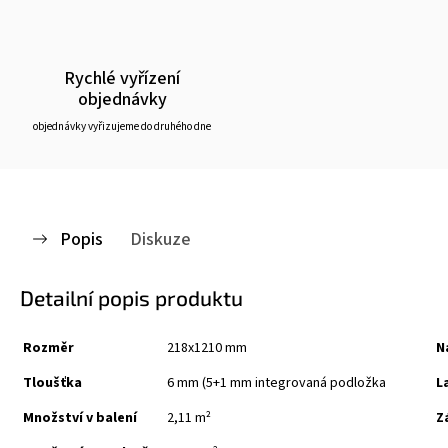
Rychlé vyřízení
objednávky
objednávky vyřizujeme do druhého dne
Popis
Diskuze
Detailní popis produktu
Rozměr
218x1210 mm
N
Tloušťka
6 mm (5+1 mm integrovaná podložka
L
Množství v balení
2,11 m²
Z