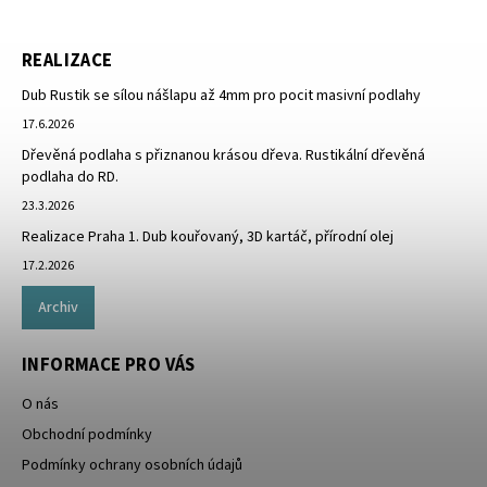
REALIZACE
Dub Rustik se sílou nášlapu až 4mm pro pocit masivní podlahy
17.6.2026
Dřevěná podlaha s přiznanou krásou dřeva. Rustikální dřevěná
podlaha do RD.
23.3.2026
Realizace Praha 1. Dub kouřovaný, 3D kartáč, přírodní olej
17.2.2026
Archiv
INFORMACE PRO VÁS
O nás
Obchodní podmínky
Podmínky ochrany osobních údajů