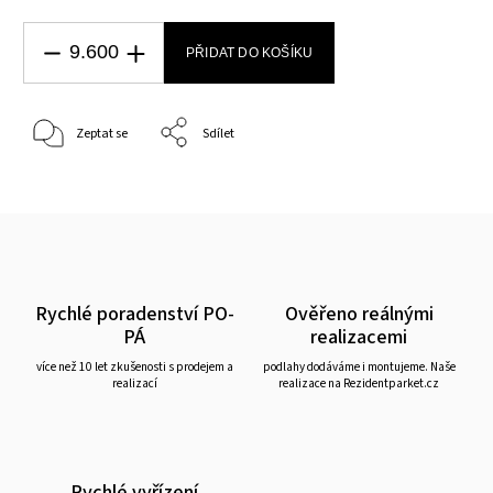
PŘIDAT DO KOŠÍKU
Zeptat se
Sdílet
Rychlé poradenství PO-
Ověřeno reálnými
PÁ
realizacemi
více než 10 let zkušenosti s prodejem a
podlahy dodáváme i montujeme. Naše
realizací
realizace na Rezidentparket.cz
Rychlé vyřízení