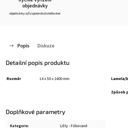
objednávky
objednávky vyřizujeme do druhého dne
Popis
Diskuze
Detailní popis produktu
Rozměr
14 x 50 x 2400 mm
Lamela/b
Způsob 
Doplňkové parametry
Kategorie
:
Lišty - Fóliované