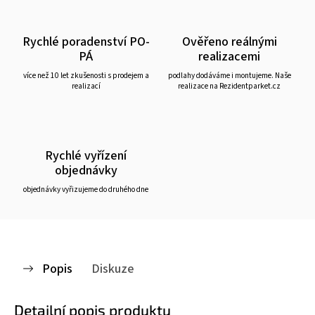
Rychlé poradenství PO-
Ověřeno reálnými
PÁ
realizacemi
více než 10 let zkušenosti s prodejem a
podlahy dodáváme i montujeme. Naše
realizací
realizace na Rezidentparket.cz
Rychlé vyřízení
objednávky
objednávky vyřizujeme do druhého dne
Popis
Diskuze
Detailní popis produktu