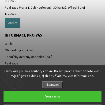
23.3.2026
Realizace Praha 1. Dub kouřovaný, 3D kartáč, přírodní olej
17.2.2026
Archiv
INFORMACE PRO VÁS
O nás
Obchodní podmínky
Podmínky ochrany osobních údajů
Realizace
Doprava zdarma
Tento web používá soubory cookie. Dalším procházením tohoto webu
vyjadřujete souhlas s jejich používáním.. Více informací
zde
.
Nastavení
Souhlasím
Copyright 2026
Rezidenthome.cz
. Všechna práva vyhrazena.