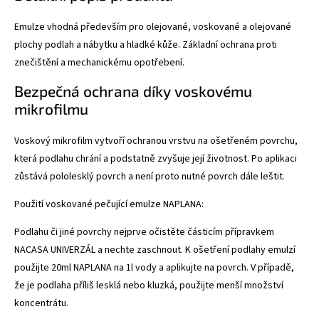
Emulze vhodná především pro olejované, voskované a olejované
plochy podlah a nábytku a hladké kůže. Základní ochrana proti
znečištění a mechanickému opotřebení.
Bezpečná ochrana díky voskovému
mikrofilmu
Voskový mikrofilm vytvoří ochranou vrstvu na ošetřeném povrchu,
která podlahu chrání a podstatně zvyšuje její životnost. Po aplikaci
zůstává pololesklý povrch a není proto nutné povrch dále leštit.
Použití voskované pečující emulze NAPLANA:
Podlahu či jiné povrchy nejprve očistěte částicím přípravkem
NACASA UNIVERZÁL a nechte zaschnout. K ošetření podlahy emulzí
použijte 20ml NAPLANA na 1l vody a aplikujte na povrch. V případě,
že je podlaha příliš lesklá nebo kluzká, použijte menší množství
koncentrátu.