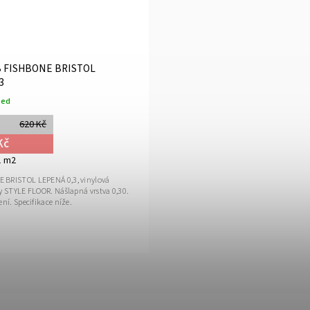
B FISHBONE BRISTOL
3
ned
620 Kč
Kč
1 m2
 BRISTOL LEPENÁ 0,3, vinylová
y STYLE FLOOR. Nášlapná vrstva 0,30.
ení. Specifikace níže.