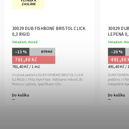
VZOREK K
ZASLÁNÍ
30029 DUB FISHBONE BRISTOL CLICK
30029 DU
0,3 RIGID
LEPENÁ 0,
Skladem Ihned
Skladem Ih
–13 %
–20 %
879 Kč
761,40 Kč
491,40 
761,40 Kč / 1 m2
491,40 Kč / 
Vinylová podlaha DUB FISHBONE BRISTOL CLICK
DUB FISHBONE
0,3 RIGID z třídy Style Floor. Nášlapná vrstva 0,30.
podlaha z tříd
Plovoucí způsob. Specifikace níže.
Celoplošné lep
Do košíku
Do košíku