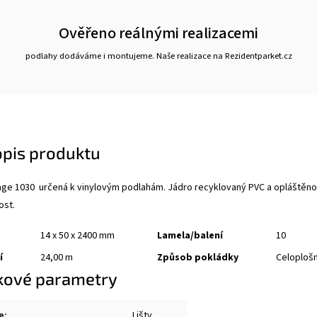
Ověřeno reálnými realizacemi
podlahy dodáváme i montujeme. Naše realizace na Rezidentparket.cz
opis produktu
ge 1030 určená k vinylovým podlahám. Jádro recyklovaný PVC a opláštěno 
ost.
14 x 50 x 2400 mm
Lamela/balení
10
í
24,00 m
Způsob pokládky
Celoplošn
kové parametry
e
:
Lišty