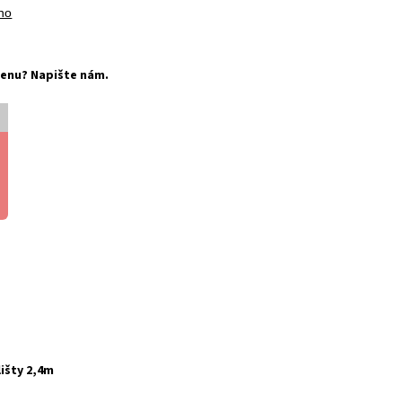
no
í cenu? Napište nám.
lišty 2,4m