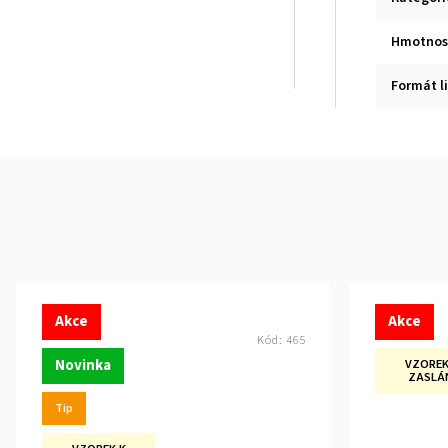
Hmotnos
Formát li
Akce
Akce
Kód:
465
Novinka
VZOREK
ZASLÁ
Tip