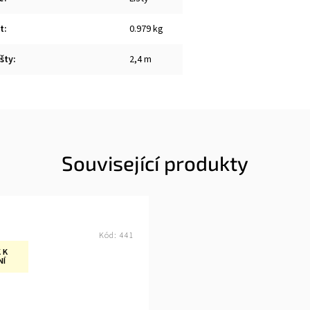
t
:
0.979 kg
šty
:
2,4 m
Související produkty
Kód:
441
 K
NÍ