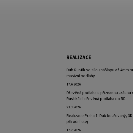
REALIZACE
Dub Rustik se sílou nášlapu až 4mm p
masivní podlahy
17.6.2026
Dřevěná podlaha s přiznanou krásou 
Rustikální dřevěná podlaha do RD.
23.3.2026
Realizace Praha 1. Dub kouřovaný, 3D
přírodní olej
17.2.2026