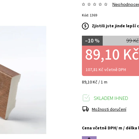
Neohodnoce
Kód:
1369
$
Zjistili jste jinde lepš
–10 %
99 Kč
89,10 Kč
107,81 Kč včetně DPH
89,10 Kč / 1 m
SKLADEM IHNED
Možnosti doručení
Cena včetně DPH/ m / délka 