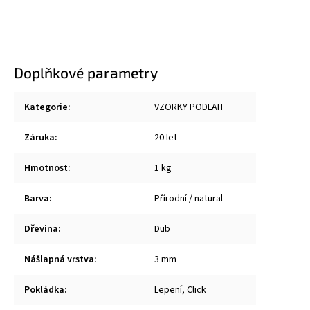
Doplňkové parametry
Kategorie
:
VZORKY PODLAH
Záruka
:
20 let
Hmotnost
:
1 kg
Barva
:
Přírodní / natural
Dřevina
:
Dub
Nášlapná vrstva
:
3 mm
Pokládka
:
Lepení, Click