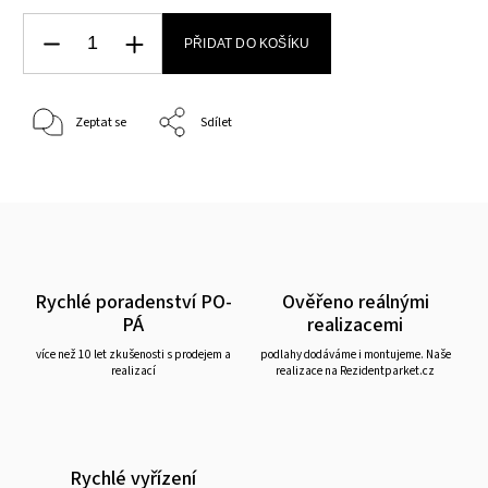
PŘIDAT DO KOŠÍKU
Zeptat se
Sdílet
Rychlé poradenství PO-
Ověřeno reálnými
PÁ
realizacemi
více než 10 let zkušenosti s prodejem a
podlahy dodáváme i montujeme. Naše
realizací
realizace na Rezidentparket.cz
Rychlé vyřízení