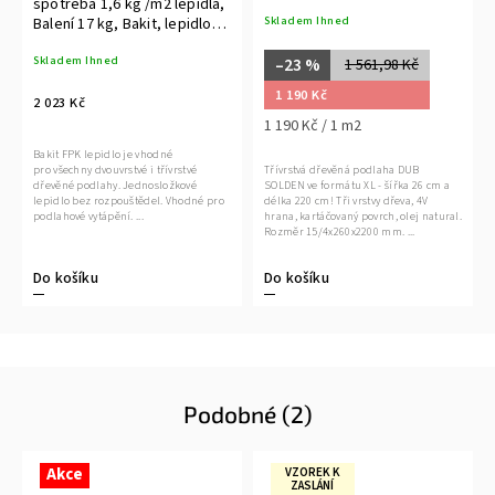
spotřeba 1,6 kg /m2 lepidla,
Skladem Ihned
Balení 17 kg, Bakit, lepidlo
na dvouvrstvé a třívrstvé
Skladem Ihned
podlahy,
–23 %
1 561,98 Kč
1 190 Kč
2 023 Kč
1 190 Kč / 1 m2
Bakit FPK lepidlo je vhodné
pro všechny dvouvrstvé i třívrstvé
Třívrstvá dřevěná podlaha DUB
dřevěné podlahy. Jednosložkové
SOLDEN ve formátu XL - šířka 26 cm a
lepidlo bez rozpouštědel. Vhodné pro
délka 220 cm! Tři vrstvy dřeva, 4V
podlahové vytápění. ...
hrana, kartáčovaný povrch, olej natural.
Rozměr 15/4x260x2200 mm. ...
Do košíku
Do košíku
Podobné (2)
Akce
VZOREK K
ZASLÁNÍ