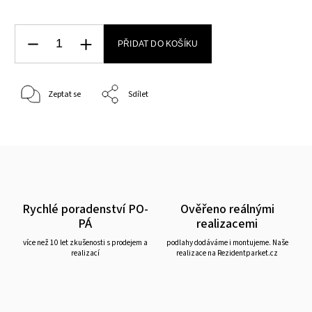
PŘIDAT DO KOŠÍKU
Zeptat se
Sdílet
Rychlé poradenství PO-
Ověřeno reálnými
PÁ
realizacemi
více než 10 let zkušenosti s prodejem a
podlahy dodáváme i montujeme. Naše
realizací
realizace na Rezidentparket.cz