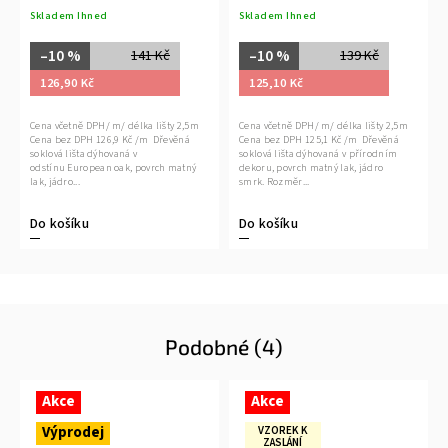
Skladem Ihned
Skladem Ihned
–10 %
–10 %
141 Kč
139 Kč
126,90 Kč
125,10 Kč
Cena včetně DPH/ m/ délka lišty 2,5m
Cena včetně DPH/ m/ délka lišty 2,5m
Cena bez DPH 126,9 Kč /m Dřevěná
Cena bez DPH 125,1 Kč /m Dřevěná
soklová lišta dýhovaná v
soklová lišta dýhovaná v přírodním
odstínu European oak, povrch matný
dekoru, povrch matný lak, jádro
lak, jádro...
smrk. Rozměr...
Do košíku
Do košíku
Podobné (4)
Akce
Akce
Výprodej
VZOREK K
ZASLÁNÍ