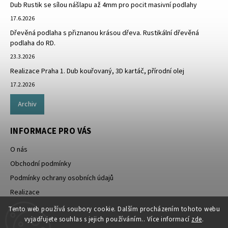
Dub Rustik se sílou nášlapu až 4mm pro pocit masivní podlahy
17.6.2026
Dřevěná podlaha s přiznanou krásou dřeva. Rustikální dřevěná
podlaha do RD.
23.3.2026
Realizace Praha 1. Dub kouřovaný, 3D kartáč, přírodní olej
17.2.2026
Archiv
INFORMACE PRO VÁS
O nás
Obchodní podmínky
Podmínky ochrany osobních údajů
Realizace
Doprava zdarma
Tento web používá soubory cookie. Dalším procházením tohoto webu
vyjadřujete souhlas s jejich používáním.. Více informací
zde
.