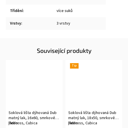
Třídění
:
více suků
Vrstvy
:
3 vrstvy
Související produkty
Tip
Soklová lišta dýhovaná Dub
Soklová lišta dýhovaná Dub
matný lak, 16x60, smrkové
matný lak, 18x50, smrkové
jádro
Pedross, Cubica
jádro
Pedross, Cubica