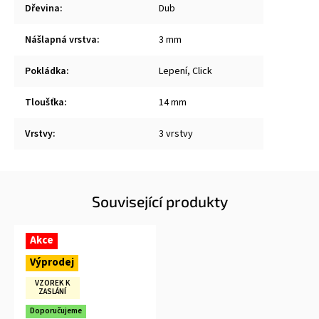
Dřevina
:
Dub
Nášlapná vrstva
:
3 mm
Pokládka
:
Lepení, Click
Tloušťka
:
14 mm
Vrstvy
:
3 vrstvy
Související produkty
Akce
Výprodej
VZOREK K
ZASLÁNÍ
Doporučujeme