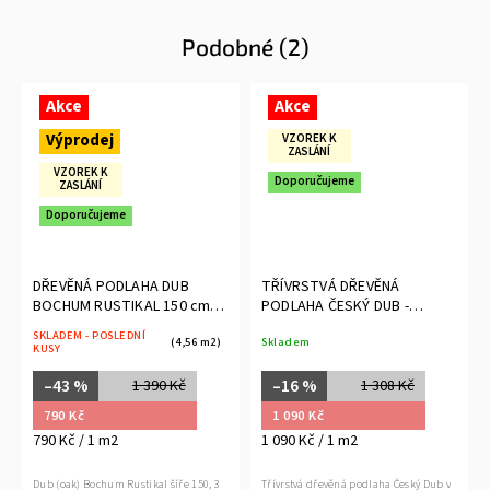
Podobné (2)
Akce
Akce
Výprodej
VZOREK K
ZASLÁNÍ
VZOREK K
Doporučujeme
ZASLÁNÍ
Doporučujeme
DŘEVĚNÁ PODLAHA DUB
TŘÍVRSTVÁ DŘEVĚNÁ
BOCHUM RUSTIKAL 150 cm
PODLAHA ČESKÝ DUB -
délka
NATURAL
SKLADEM - POSLEDNÍ
(4,56 m2)
Skladem
KUSY
–43 %
–16 %
1 390 Kč
1 308 Kč
790 Kč
1 090 Kč
790 Kč / 1 m2
1 090 Kč / 1 m2
Dub (oak) Bochum Rustikal šíře 150, 3
Třívrstvá dřevěná podlaha Český Dub v