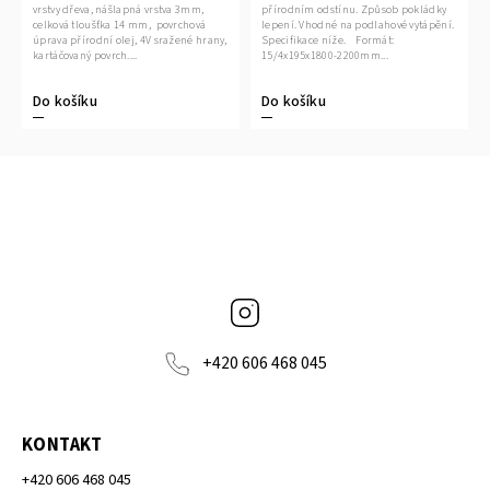
vrstvy dřeva, nášlapná vrstva 3mm,
přírodním odstínu. Způsob pokládky
celková tloušťka 14 mm, povrchová
lepení. Vhodné na podlahové vytápění.
úprava přírodní olej, 4V sražené hrany,
Specifikace níže. Formát:
kartáčovaný povrch....
15/4x195x1800-2200mm...
Do košíku
Do košíku
Instagram
+420 606 468 045
KONTAKT
+420 606 468 045