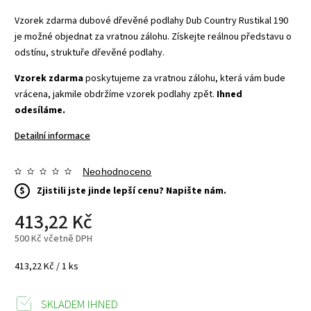
Vzorek zdarma dubové dřevěné podlahy Dub Country Rustikal 190
je možné objednat za vratnou zálohu. Získejte reálnou představu o
odstínu, struktuře dřevěné podlahy.
Vzorek zdarma
poskytujeme za vratnou zálohu, která vám bude
vrácena, jakmile obdržíme vzorek podlahy zpět.
Ihned
odesíláme.
Detailní informace
Neohodnoceno
$
Zjistili jste jinde lepší cenu? Napište nám.
413,22 Kč
500 Kč včetně DPH
413,22 Kč / 1 ks
SKLADEM IHNED