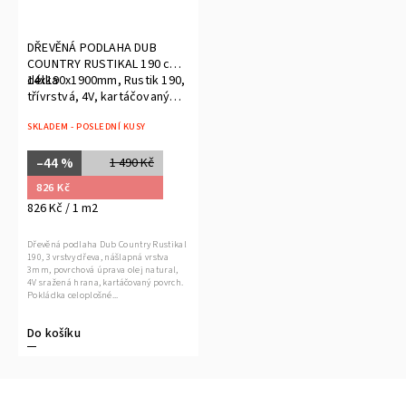
DŘEVĚNÁ PODLAHA DUB
COUNTRY RUSTIKAL 190 cm
délka
14x190x1900mm, Rustik 190,
třívrstvá, 4V, kartáčovaný
povrch
SKLADEM - POSLEDNÍ KUSY
–44 %
1 490 Kč
826 Kč
826 Kč / 1 m2
Dřevěná podlaha Dub Country Rustikal
190, 3 vrstvy dřeva, nášlapná vrstva
3mm, povrchová úprava olej natural,
4V sražená hrana, kartáčovaný povrch.
Pokládka celoplošné...
Do košíku