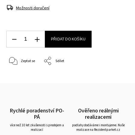
Možnosti doručení
PŘIDAT DO KOŠÍKU
Zeptat se
Sdílet
Rychlé poradenství PO-
Ověřeno reálnými
PÁ
realizacemi
více než 10 let zkušenosti s prodejem a
podlahy dodáváme i montujeme. Naše
realizací
realizace na Rezidentparket.cz