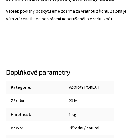
Vzorek podlahy poskytujeme zdarma za vratnou zálohu. Záloha je
vám vrácena ihned po vrácení neporušeného vzorku zpět.
Doplňkové parametry
Kategorie
:
VZORKY PODLAH
Záruka
:
20 let
Hmotnost
:
1 kg
Barva
:
Přírodní / natural