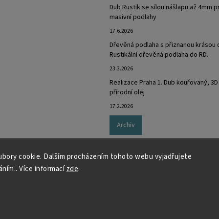
Dub Rustik se sílou nášlapu až 4mm p
masivní podlahy
17.6.2026
Dřevěná podlaha s přiznanou krásou 
Rustikální dřevěná podlaha do RD.
23.3.2026
Realizace Praha 1. Dub kouřovaný, 3D
přírodní olej
17.2.2026
Archiv
bory cookie. Dalším procházením tohoto webu vyjadřujete
áním.. Více informací
zde
.
Copyright 2026
Rezidenthome.cz
. Všechna práva vyhrazena.
Grafický návrh vytvořil a nakódoval
Shoptak.cz