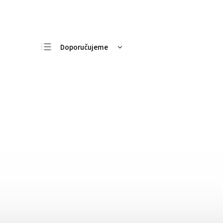
Doporučujeme
Nejlevnější
Nejdražší
Nejprodávanější
Abecedně