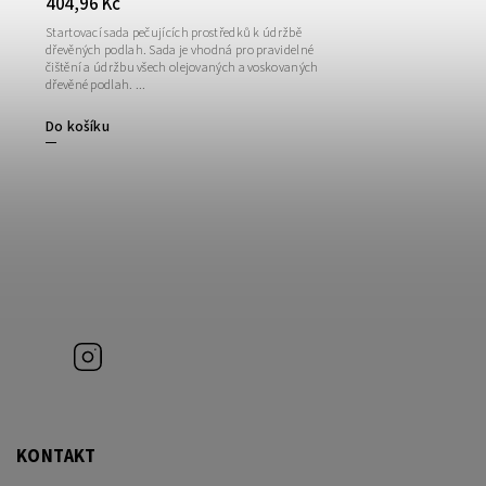
404,96 Kč
Startovací sada pečujících prostředků k údržbě
dřevěných podlah. Sada je vhodná pro pravidelné
čištění a údržbu všech olejovaných a voskovaných
dřevěné podlah. ...
Do košíku
Instagram
KONTAKT