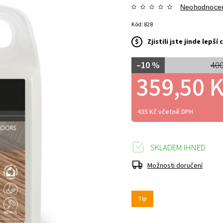
Neohodnoce
Kód:
828
$
Zjistili jste jinde lepš
–10 %
400
359,50 
435 Kč včetně DPH
SKLADEM IHNED
Možnosti doručení
Tip