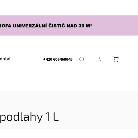
ontakty
Obchodní podmínky
Nápověda - FAQ
Dopra
+420 606468045
podlahy 1 L