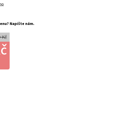
no
í cenu? Napište nám.
 Kč
Kč