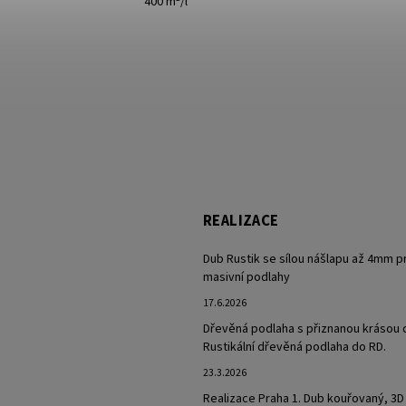
400 m²/l
REALIZACE
Dub Rustik se sílou nášlapu až 4mm p
masivní podlahy
17.6.2026
Dřevěná podlaha s přiznanou krásou 
Rustikální dřevěná podlaha do RD.
23.3.2026
Realizace Praha 1. Dub kouřovaný, 3D