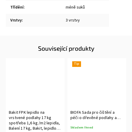
Třídění
:
méně suků
Vrstvy
:
3 vrstvy
Související produkty
Tip
Bakit FPK lepidlo na
BIOFA Sada pro čištění a
vrstvené podlahy 17 kg
péči o dřevěné podlahy a
spotřeba 1,6 kg /m2 lepidla,
povrchy
Skladem Ihned
Balení 17 kg, Bakit, lepidlo