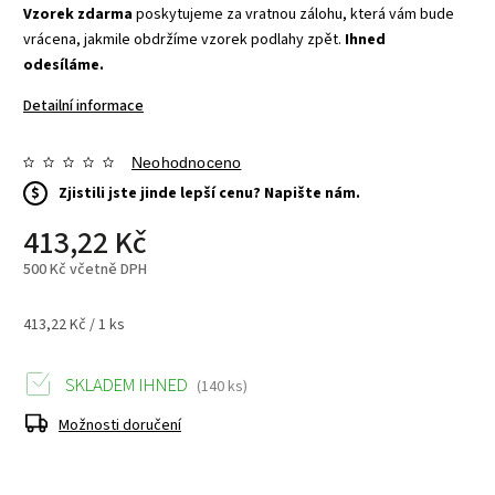
Vzorek zdarma
poskytujeme za vratnou zálohu, která vám bude
vrácena, jakmile obdržíme vzorek podlahy zpět.
Ihned
odesíláme.
Detailní informace
Neohodnoceno
$
Zjistili jste jinde lepší cenu? Napište nám.
413,22 Kč
500 Kč včetně DPH
413,22 Kč / 1 ks
SKLADEM IHNED
(140 ks)
Možnosti doručení