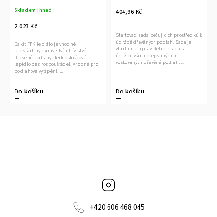
na dvouvrstvé a třívrstvé
Skladem Ihned
podlahy,
404,96 Kč
2 023 Kč
Startovací sada pečujících prostředků k
údržbě dřevěných podlah. Sada je
Bakit FPK lepidlo je vhodné
vhodná pro pravidelné čištění a
pro všechny dvouvrstvé i třívrstvé
údržbu všech olejovaných a
dřevěné podlahy. Jednosložkové
voskovaných dřevěné podlah. ...
lepidlo bez rozpouštědel. Vhodné pro
podlahové vytápění. ...
Do košíku
Do košíku
Instagram
+420 606 468 045