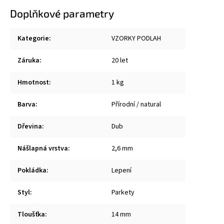
Doplňkové parametry
Kategorie
:
VZORKY PODLAH
Záruka
:
20 let
Hmotnost
:
1 kg
Barva
:
Přírodní / natural
Dřevina
:
Dub
Nášlapná vrstva
:
2,6 mm
Pokládka
:
Lepení
Styl
:
Parkety
Tloušťka
:
14 mm