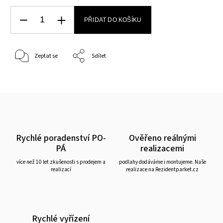
PŘIDAT DO KOŠÍKU
Zeptat se
Sdílet
Rychlé poradenství PO-
Ověřeno reálnými
PÁ
realizacemi
více než 10 let zkušenosti s prodejem a
podlahy dodáváme i montujeme. Naše
realizací
realizace na Rezidentparket.cz
Rychlé vyřízení