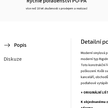
Rychlé poradenství PO-PÁ
více než 10 let zkušenosti s prodejem a realizací
Detailní p
Popis
Moderní vinylová 
Diskuze
moderní typ Rigid
Toto konstrukční ř
poškození. Kvůli s
kanceláří, obchodů
podlahové vytápěn
+ ORIGINÁLNÍ LI
K objednanému zb