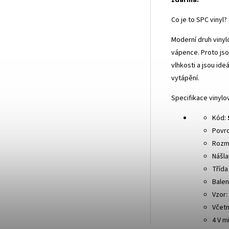
zdarma.
Co je to SPC vinyl?
Moderní druh viny
vápence. Proto js
vlhkosti a jsou ide
vytápění.
Specifikace vinylo
Kód:
Povr
Rozm
Nášla
Třída
Balen
Vzor:
Včetn
4 V m