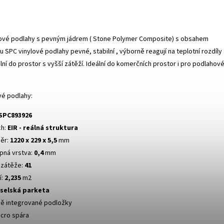
lové podlahy s pevným jádrem ( Stone Polymer Composite) s obsahem
ou
SPC vinylové podlahy pevné, stabilní , výborně reagují na teplotní rozdíly
ální do prostor s vyšší zátěží. Ideální do komerčních prostor i pro podlahov
vé podlahy:
SPC893926
ch:
EIR - reálná struktura
ěr:
1220 x 229 x 5,5
mm
pná vrstva:
0,4
mm
 zátěže:
41
í:
2,235
m2
selská parketa
ě integrované podložky
icro spára