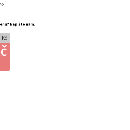
no
í cenu? Napište nám.
 Kč
Kč