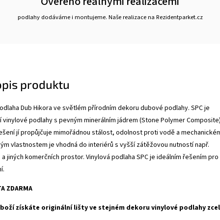
Ověřeno reálnými realizacemi
podlahy dodáváme i montujeme. Naše realizace na Rezidentparket.cz
opis produktu
podlaha Dub Hikora ve světlém přírodním dekoru dubové podlahy. SPC je
ní vinylové podlahy s pevným minerálním jádrem (Stone Polymer Composite)
ešení jí propůjčuje mimořádnou stálost, odolnost proti vodě a mechanické
vým vlastnostem je vhodná do interiérů s vyšší zátěžovou nutností např.
 a jiných komerčních prostor. Vinylová podlaha SPC je ideálním řešením pro
í.
ŠTA ZDARMA
oží získáte originální lišty ve stejném dekoru vinylové podlahy zce