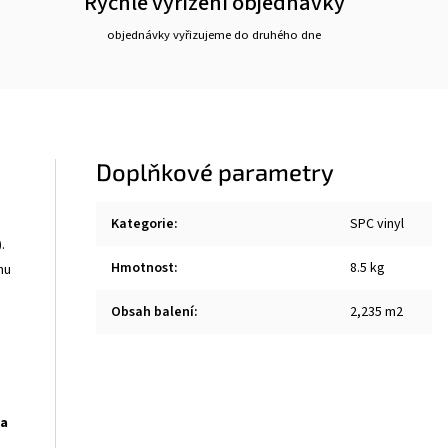
Rychlé vyřízení objednávky
objednávky vyřizujeme do druhého dne
Doplňkové parametry
Kategorie
:
SPC vinyl
.
Hmotnost
:
8.5 kg
mu
Obsah balení
:
2,235 m2
la