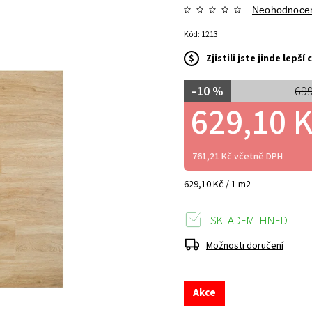
Neohodnoce
Kód:
1213
$
Zjistili jste jinde lepš
–10 %
699
629,10 
761,21 Kč včetně DPH
629,10 Kč / 1 m2
SKLADEM IHNED
Možnosti doručení
Akce