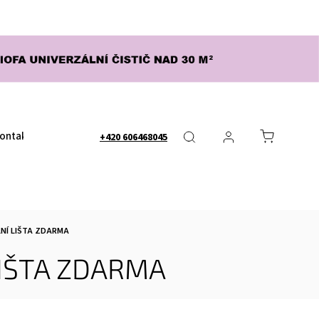
ontakty
Obchodní podmínky
Nápověda - FAQ
Dopra
+420 606468045
LNÍ LIŠTA ZDARMA
LIŠTA ZDARMA