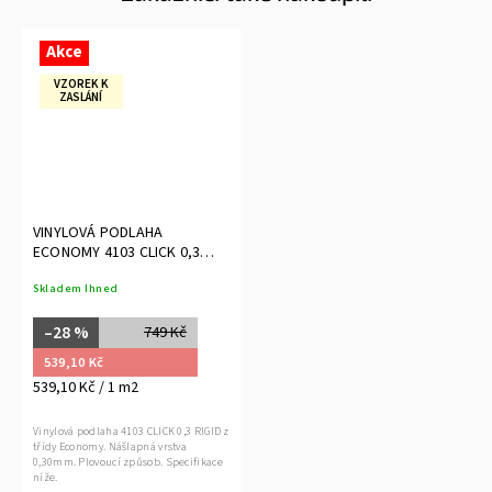
Akce
VZOREK K
ZASLÁNÍ
VINYLOVÁ PODLAHA
ECONOMY 4103 CLICK 0,3
RIGID
Skladem Ihned
–28 %
749 Kč
539,10 Kč
539,10 Kč / 1 m2
Vinylová podlaha 4103 CLICK 0,3 RIGID z
třídy Economy. Nášlapná vrstva
0,30mm. Plovoucí způsob. Specifikace
níže.