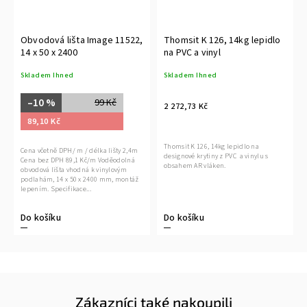
Obvodová lišta Image 11522,
Thomsit K 126, 14kg lepidlo
14 x 50 x 2400
na PVC a vinyl
Skladem Ihned
Skladem Ihned
–10 %
99 Kč
2 272,73 Kč
89,10 Kč
Thomsit K 126, 14kg lepidlo na
Cena včetně DPH/ m / délka lišty 2,4m
designové krytiny z PVC a vinylu s
Cena bez DPH 89,1 Kč/m Voděodolná
obsahem AR vláken.
obvodová lišta vhodná k vinylovým
podlahám, 14 x 50 x 2400 mm, montáž
lepením. Specifikace...
Do košíku
Do košíku
Zákazníci také nakoupili