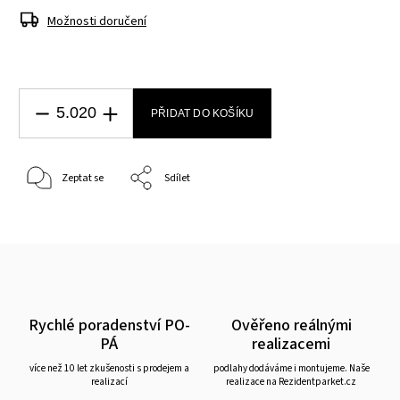
Možnosti doručení
PŘIDAT DO KOŠÍKU
Zeptat se
Sdílet
Rychlé poradenství PO-
Ověřeno reálnými
PÁ
realizacemi
více než 10 let zkušenosti s prodejem a
podlahy dodáváme i montujeme. Naše
realizací
realizace na Rezidentparket.cz