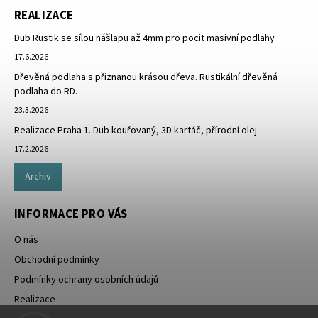
REALIZACE
Dub Rustik se sílou nášlapu až 4mm pro pocit masivní podlahy
17.6.2026
Dřevěná podlaha s přiznanou krásou dřeva. Rustikální dřevěná
podlaha do RD.
23.3.2026
Realizace Praha 1. Dub kouřovaný, 3D kartáč, přírodní olej
17.2.2026
Archiv
INFORMACE PRO VÁS
O nás
Obchodní podmínky
Podmínky ochrany osobních údajů
Realizace