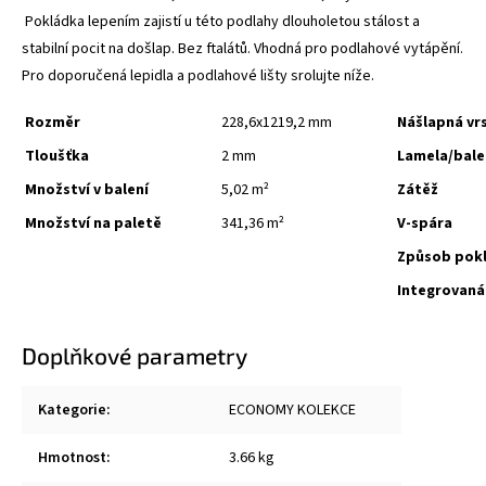
Pokládka lepením zajistí u této podlahy dlouholetou stálost a
stabilní pocit na došlap. Bez ftalátů. Vhodná pro podlahové vytápění.
Pro doporučená lepidla a podlahové lišty srolujte níže.
Rozměr
228,6x1219,2 mm
Nášlapná vr
Tloušťka
2 mm
Lamela/bale
Množství v balení
5,02 m²
Zátěž
Množství na paletě
341,36 m²
V-spára
Způsob pok
Integrovan
Doplňkové parametry
Kategorie
:
ECONOMY KOLEKCE
Hmotnost
:
3.66 kg