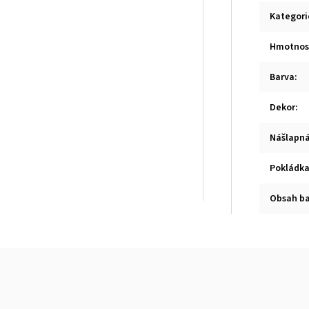
Kategori
Hmotnos
Barva
:
Dekor
:
Nášlapná
Pokládk
Obsah ba