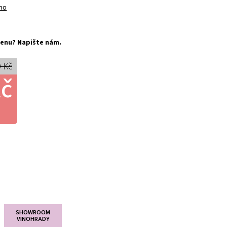
no
í cenu? Napište nám.
 Kč
Kč
SHOWROOM
VINOHRADY