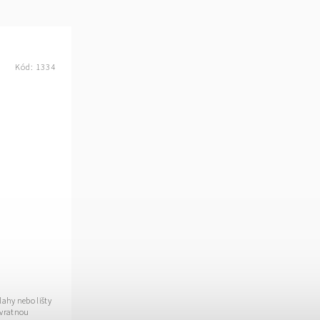
Kód:
1334
lahy nebo lišty
 vratnou