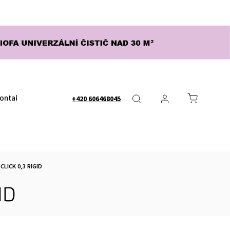
ontakty
Obchodní podmínky
Nápověda - FAQ
Dopra
+420 606468045
LICK 0,3 RIGID
ID