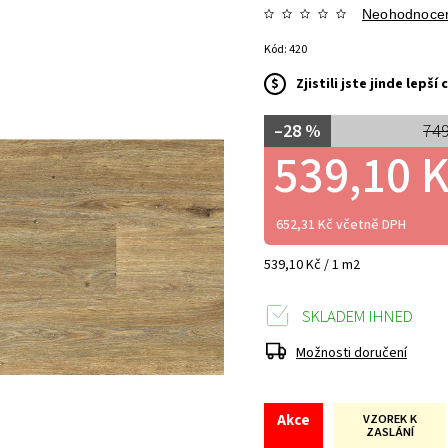
Neohodnoce
Kód:
420
$
Zjistili jste jinde lepš
–28 %
749
539,10 
652,31 Kč včetně DPH
539,10 Kč / 1 m2
SKLADEM IHNED
Možnosti doručení
Akce
VZOREK K
ZASLÁNÍ