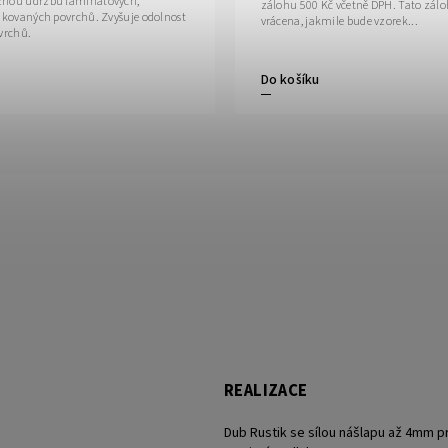
žnou údržbu laminátových,
zálohu 500 Kč včetně DPH. Tato zál
lakovaných povrchů. Zvyšuje odolnost
vrácena, jakmile bude vzorek...
a životnost povrchů.
Do košíku
REALIZACE
Dub Rustik se sílou nášlapu až 4mm p