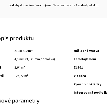
podlahy dodáváme i montujeme. Naše realizace na Rezidentparket.cz
opis produktu
218x1210 mm
Nášlapná vrstva
4,5 mm (3,5+1 mm podložka)
Lamela/balení
í
2,64 m²
Zátěž
etě
126,72 m²
V-spára
Způsob pokládky
Integrovaná podlož
kové parametry