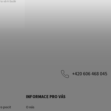
oha vám bude
+420 606 468 045
INFORMACE PRO VÁS
ro pocit
O nás