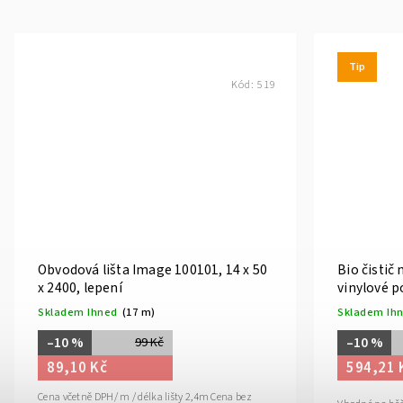
Tip
Kód:
519
Obvodová lišta Image 100101, 14 x 50
Bio čistič
x 2400, lepení
vinylové p
Skladem Ihned
(17 m)
Skladem Ih
–10 %
–10 %
99 Kč
89,10 Kč
594,21 
Cena včetně DPH/ m / délka lišty 2,4m Cena bez