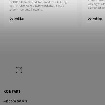
Vhodné na bě
DPH 89,1 Kč/m Voděodolná obvodová lišta Image
vinylových a 
100101, vhodná na vinylové podlahy, 14 x 50 x
2400mm, montáž lepení....
Do košíku
Do košíku
Instagram
KONTAKT
+420 606 468 045