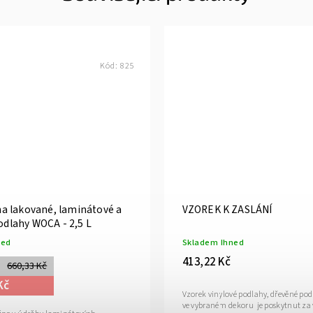
Kód:
825
 na lakované, laminátové a
VZOREK K ZASLÁNÍ
odlahy WOCA - 2,5 L
ned
Skladem Ihned
413,22 Kč
660,33 Kč
Kč
Vzorek vinylové podlahy, dřevěné pod
ve vybraném dekoru je poskytnut za