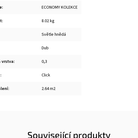
e
:
ECONOMY KOLEKCE
t
:
8.02 kg
Světle hnědá
Dub
 vrstva
:
0,3
a
:
Click
lení
:
2.64 m2
Související produkty