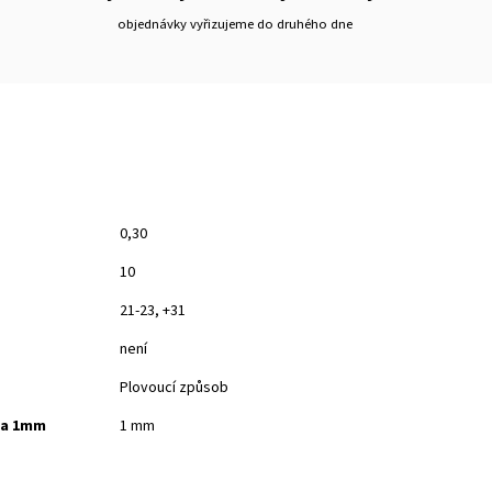
objednávky vyřizujeme do druhého dne
0,30
10
21-23, +31
není
Plovoucí způsob
ka 1mm
1 mm