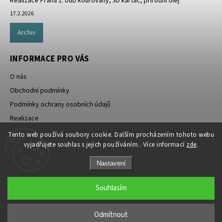
Realizace Praha 1. Dub kouřovaný, 3D kartáč, přírodní olej
17.2.2026
Archiv
INFORMACE PRO VÁS
O nás
Obchodní podmínky
Podmínky ochrany osobních údajů
Realizace
Doprava zdarma
Tento web používá soubory cookie. Dalším procházením tohoto webu
vyjadřujete souhlas s jejich používáním.. Více informací
zde
.
Nastavení
Souhlasím
Copyright 2026
Rezidenthome.cz
. Všechna práva vyhrazena.
Odmítnout
Grafický návrh vytvořil a nakódoval
Shoptak.cz