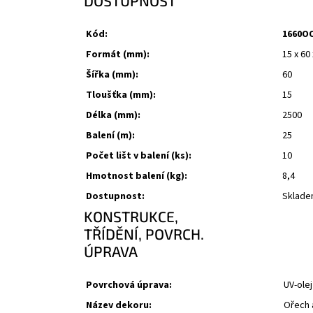
DOSTUPNOST
Kód:
1660O
Formát (mm):
15 x 60
Šířka (mm):
60
Tloušťka (mm):
15
Délka (mm):
2500
Balení (m):
25
Počet lišt v balení (ks):
10
Hmotnost balení (kg):
8,4
Dostupnost:
Sklad
KONSTRUKCE,
TŘÍDĚNÍ, POVRCH.
ÚPRAVA
Povrchová úprava:
UV-olej
Název dekoru:
Ořech 