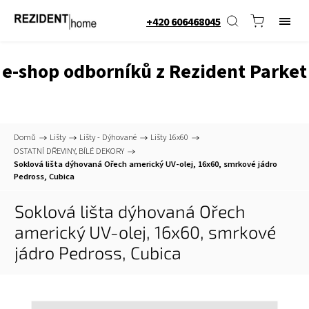
+420 606468045
e-shop odborníků z Rezident Parket
Domů
/
Lišty
/
Lišty - Dýhované
/
Lišty 16x60
/
OSTATNÍ DŘEVINY, BÍLÉ DEKORY
/
Soklová lišta dýhovaná Ořech americký UV-olej, 16x60, smrkové jádro
Pedross, Cubica
Soklová lišta dýhovaná Ořech
americký UV-olej, 16x60, smrkové
jádro
Pedross, Cubica