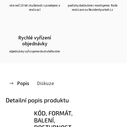
více než 10 let zkušenosti s prodejem a
podlahy dodáváme i montujeme. Naše
realizací
realizace na Rezidentparket.cz
Rychlé vyřízení
objednávky
objednávky vyřizujeme do druhého dne
Popis
Diskuze
Detailní popis produktu
KÓD, FORMÁT,
BALENÍ,