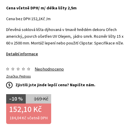
Cena včetně DPH/ m/ délka lišty 2,5m
Cena bez DPH 152,1Kč /m
Dřevěná soklová lišta dýhovaná
v tmavě hnědém dekoru Ořech
americký
,
povrch ošetřen UV Olejem, jádro smrk.
Rozměr lišty 15 x
60 x 2500 mm
.
Montáž lepení nebo použití Clipstar. Specifikace níže.
Detailní informace
Neohodnoceno
Značka:
Pedross
$
Zjistili jste jinde lepší cenu? Napište nám.
–10 %
169 Kč
152,10 Kč
184,04 Kč včetně DPH