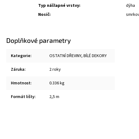
Typ nášlapné vrstvy:
dýha
Nosič:
smrkov
Doplňkové parametry
Kategorie
:
OSTATNÍ DŘEVINY, BÍLÉ DEKORY
Záruka
:
2 roky
Hmotnost
:
0.336 kg
Formát lišty
:
2,5 m