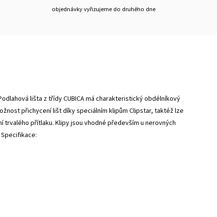
objednávky vyřizujeme do druhého dne
Podlahová lišta z třídy CUBICA má charakteristický obdélníkový
nost přichycení lišt díky speciálním klipům Clipstar, taktéž lze
ní trvalého přítlaku. Klipy jsou vhodné především u nerovných
 Specifikace: