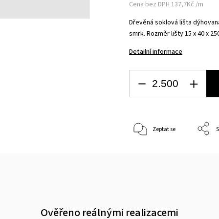
Cena bez DPH 137,7Kč /m
Dřevěná soklová lišta dýhovan
smrk.
Rozměr lišty 15 x 40 x 2
Detailní informace
Zeptat se
S
Ověřeno reálnými realizacemi