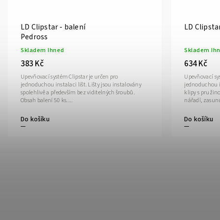
LD Clipstar - balení
LD Clipsta
Pedross
Skladem Ihned
Skladem Ih
383 Kč
634 Kč
Upevňovací systém Clipstar je určen pro
Upevňovací sys
jednoduchou instalaci lišt. Lišty jsou instalovány
jednoduchou in
spolehlivě a především bez viditelných šroubů.
klipy s pružin
Obsah balení 50 ks....
nářadí, zasunu
Do košíku
Do košíku