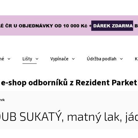
né
Lišty
Vypínače
Údržba podlah
K
e-shop odborníků z Rezident Parket
mrk
DUB SUKATÝ, matný lak, já