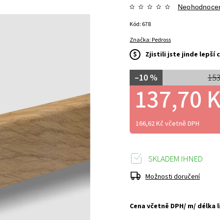
Neohodnoce
Kód:
678
Značka:
Pedross
$
Zjistili jste jinde lepš
–10 %
153
137,70 
166,62 Kč včetně DPH
SKLADEM IHNED
Možnosti doručení
Cena včetně DPH/ m/ délka l