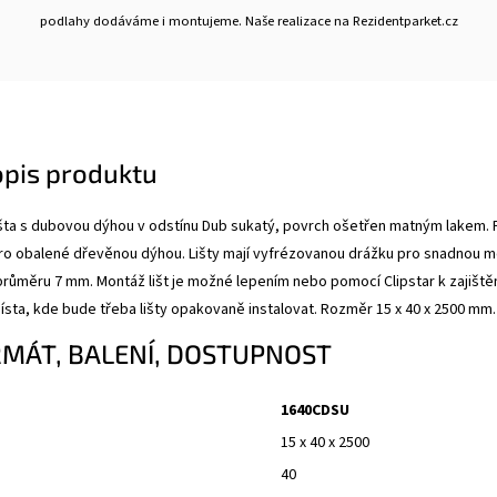
podlahy dodáváme i montujeme. Naše realizace na Rezidentparket.cz
opis produktu
šta s dubovou dýhou v odstínu Dub sukatý
, povrch ošetřen matným lakem.
dro obalené dřevěnou dýhou.
Lišty mají vyfrézovanou drážku pro snadnou mož
 průměru 7 mm. Montáž lišt je možné lepením nebo pomocí Clipstar k zajiště
sta, kde bude třeba lišty opakovaně instalovat. Rozměr
15 x 40 x 2500 mm.
RMÁT, BALENÍ, DOSTUPNOST
1640CDSU
15 x 40 x 2500
40