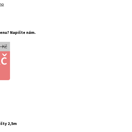
no
í cenu? Napište nám.
 Kč
Kč
išty 2,5m