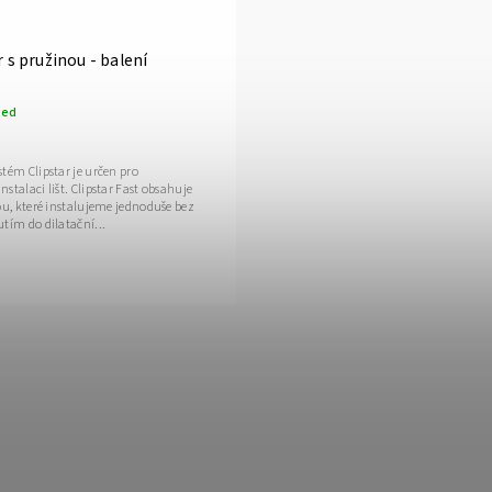
r s pružinou - balení
ned
tém Clipstar je určen pro
stalaci lišt. Clipstar Fast obsahuje
ou, které instalujeme jednoduše bez
tím do dilatační...