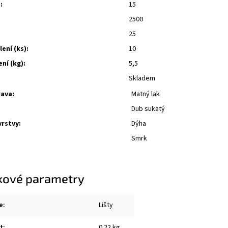
:
15
2500
25
lení (ks):
10
ní (kg):
5,5
Skladem
ava:
Matný lak
Dub sukatý
vrstvy:
Dýha
Smrk
kové parametry
e
:
Lišty
t
:
0.22 kg