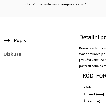
více než 10 let zkušenosti s prodejem a realizací
Detailní p
Popis
Dřevěná soklová li
Diskuze
tvar a smrkové já
jimi vést kabel do
povrchů nebo na mí
KÓD, FO
Kód:
Formát (mm):
Šířka (mm):