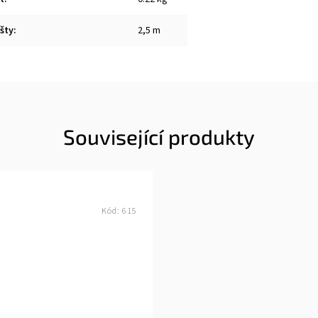
šty
:
2,5 m
Související produkty
Kód:
615