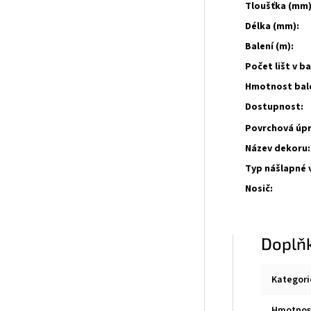
Tloušťka (mm)
Délka (mm):
Balení (m):
Počet lišt v ba
Hmotnost bale
Dostupnost:
Povrchová úpr
Název dekoru:
Typ nášlapné 
Nosič:
Doplň
Kategori
Hmotnos