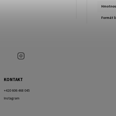
Hmotnos
Formát li
Instagram
KONTAKT
+420 606 468 045
Instagram