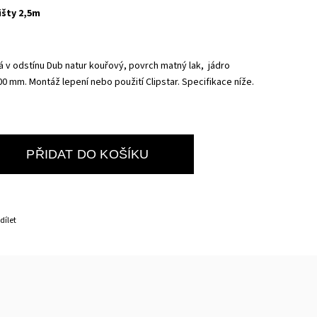
išty 2,5m
á
v odstínu Dub natur kouřový, povrch matný lak, jádro
500 mm
.
Montáž lepení nebo použití Clipstar. Specifikace níže.
PŘIDAT DO KOŠÍKU
dílet