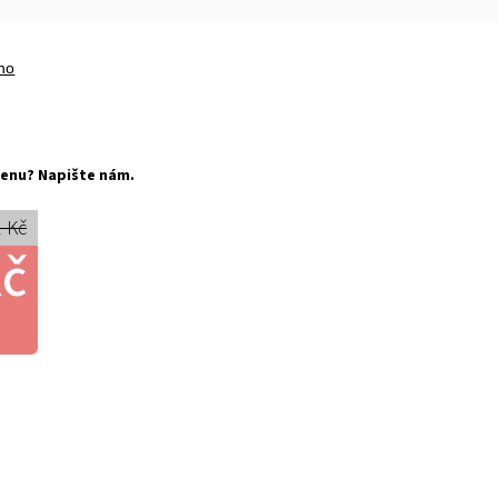
no
í cenu? Napište nám.
 Kč
Kč