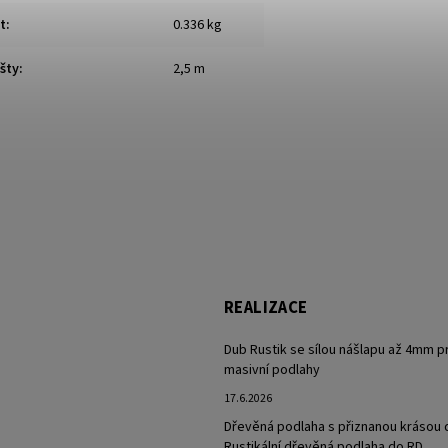
t
:
0.336 kg
šty
:
2,5 m
REALIZACE
Dub Rustik se sílou nášlapu až 4mm p
masivní podlahy
17.6.2026
Dřevěná podlaha s přiznanou krásou 
Rustikální dřevěná podlaha do RD.