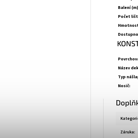
Balení (m)
Počet lišt
Hmotnost 
Dostupno
KONST
Povrchov
Název de
Typ nášla
Nosič:
Doplň
Kategori
Záruka
: