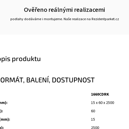
Ověřeno reálnými realizacemi
podlahy dodáváme i montujeme. Naše realizace na Rezidentparket.cz
opis produktu
FORMÁT, BALENÍ, DOSTUPNOST
1660CDRK
mm):
15 x 60 x 2500
):
60
(mm):
15
):
2500