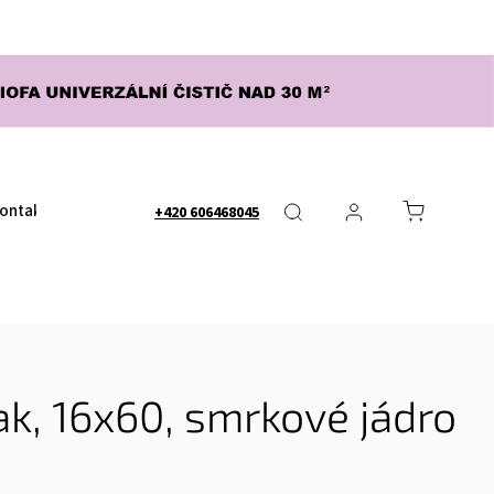
ontakty
Obchodní podmínky
Nápověda - FAQ
Dopra
+420 606468045
ak, 16x60, smrkové jádro