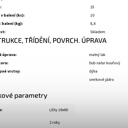
:
25
 v balení (ks):
10
balení (kg):
8,4
st:
Skladem
RUKCE, TŘÍDĚNÍ, POVRCH. ÚPRAVA
á úprava:
matný lak
koru:
Dub natur kouřový
pné vrstvy:
dýha
smrkové jádro
kové parametry
e
:
Lišty 16x60
2 roky