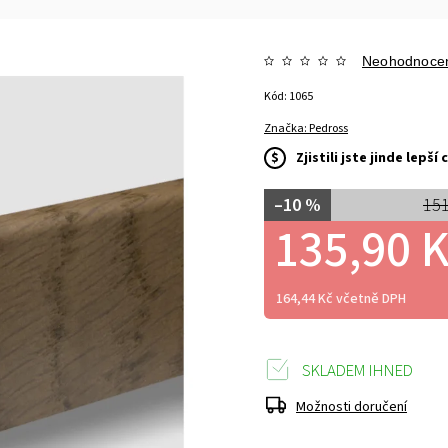
Neohodnoce
Kód:
1065
Značka:
Pedross
$
Zjistili jste jinde lepš
–10 %
151
135,90 
164,44 Kč včetně DPH
SKLADEM IHNED
Možnosti doručení