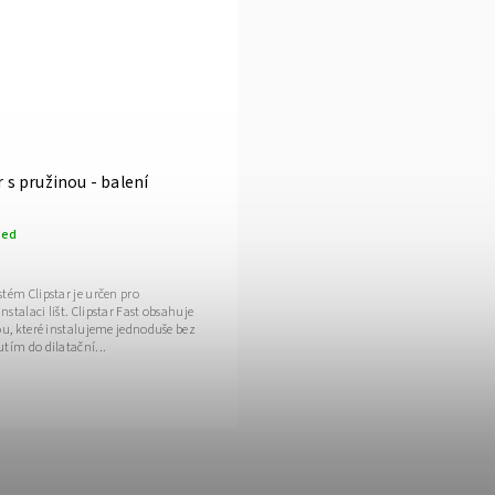
r s pružinou - balení
ned
tém Clipstar je určen pro
stalaci lišt. Clipstar Fast obsahuje
ou, které instalujeme jednoduše bez
tím do dilatační...