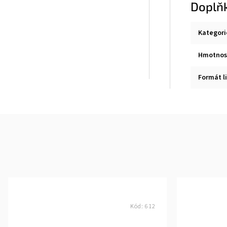
Doplň
Kategori
Hmotnos
Formát li
Kód:
612