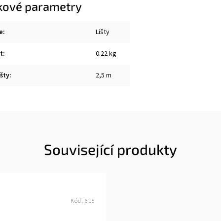
kové parametry
e
:
Lišty
t
:
0.22 kg
šty
:
2,5 m
Související produkty
Kód:
615