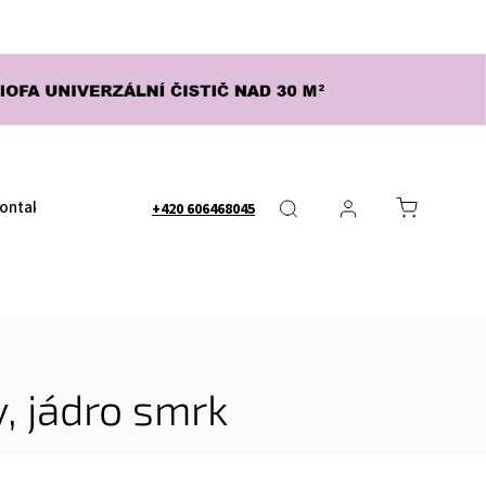
ontakty
Obchodní podmínky
Nápověda - FAQ
Dopra
+420 606468045
, jádro smrk