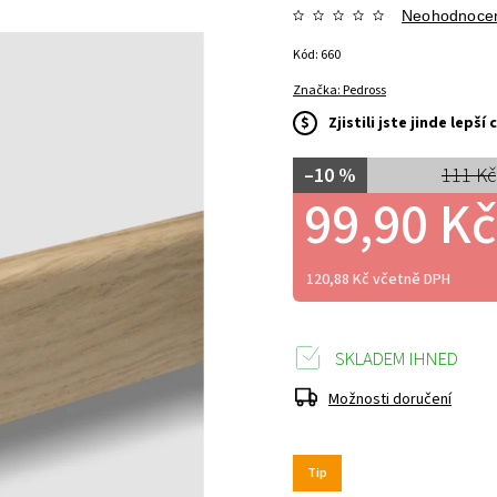
Neohodnoce
Kód:
660
Značka:
Pedross
$
Zjistili jste jinde lepš
–10 %
111 Kč
99,90 Kč
120,88 Kč včetně DPH
SKLADEM IHNED
Možnosti doručení
Tip