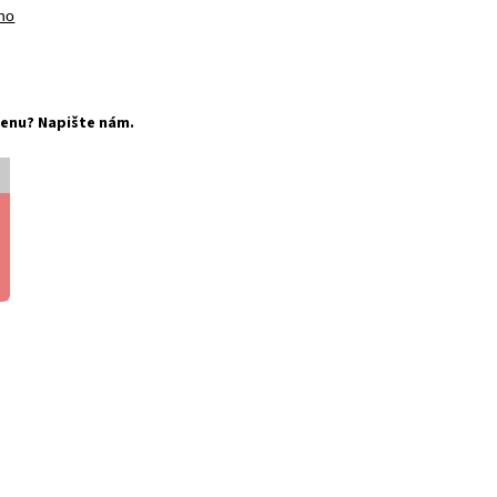
no
í cenu? Napište nám.