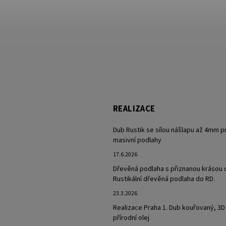
REALIZACE
Dub Rustik se sílou nášlapu až 4mm p
masivní podlahy
17.6.2026
Dřevěná podlaha s přiznanou krásou 
Rustikální dřevěná podlaha do RD.
23.3.2026
Realizace Praha 1. Dub kouřovaný, 3D
přírodní olej