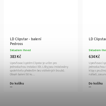
LD Clipstar - balení
LD Clipsta
Pedross
Skladem Ihned
Skladem Ih
383 Kč
634 Kč
Upevňovací systém Clipstar je určen pro
Upevňovací sys
jednoduchou instalaci lišt. Lišty jsou instalovány
jednoduchou in
spolehlivě a především bez viditelných šroubů.
klipy s pružin
Obsah balení 50 ks....
nářadí, zasunu
Do košíku
Do košíku