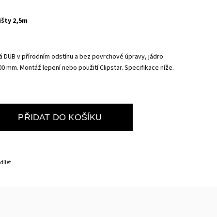
išty 2,5m
á DUB v přírodním odstínu a bez povrchové úpravy, jádro
500 mm
. Montáž lepení nebo použití Clipstar. Specifikace níže.
PŘIDAT DO KOŠÍKU
dílet