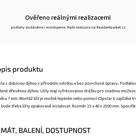
Ověřeno reálnými realizacemi
podlahy dodáváme i montujeme. Naše realizace na Rezidentparket.cz
opis produktu
šta s dubovou dýhou v přírodním odstínu a bez povrchové úpravy
.
Podlahová
alené dřevěnou dýhou.
Lišty mají vyfrézovanou drážku pro snadnou možnost př
ěru 7 mm. Montáž lišt je možné lepením nebo pomocí Clipstar k zajištění t
 bude třeba lišty opakovaně instalovat. Rozměr
15 x 40 x 2500 mm. Specifi
RMÁT, BALENÍ, DOSTUPNOST