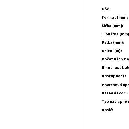
Kód:
Formát (mm):
Šířka (mm):
Tloušťka (mm)
Délka (mm):
Balení (m):
Počet lišt v ba
Hmotnost bale
Dostupnost:
Povrchová úpr
Název dekoru:
Typ nášlapné 
Nosič: