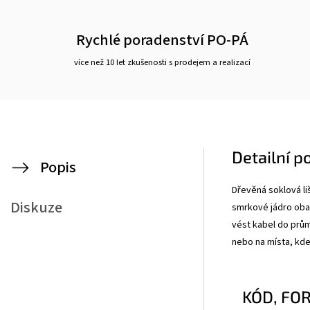
Rychlé poradenství PO-PÁ
více než 10 let zkušenosti s prodejem a realizací
Detailní p
Popis
Dřevěná soklová li
Diskuze
smrkové jádro ob
vést kabel do prům
nebo na místa, kde
KÓD, FO