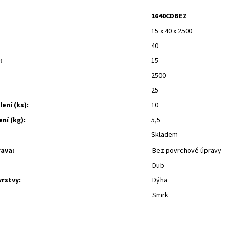
1640CDBEZ
15 x 40 x 2500
40
:
15
2500
25
lení (ks):
10
ní (kg):
5,5
Skladem
ava:
Bez povrchové úpravy
Dub
vrstvy:
Dýha
Smrk