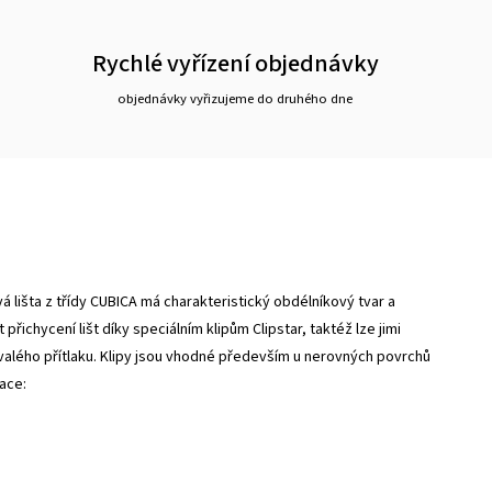
Rychlé vyřízení objednávky
objednávky vyřizujeme do druhého dne
 lišta z třídy CUBICA má charakteristický obdélníkový tvar a
ichycení lišt díky speciálním klipům Clipstar, taktéž lze jimi
rvalého přítlaku. Klipy jsou vhodné především u nerovných povrchů
kace: