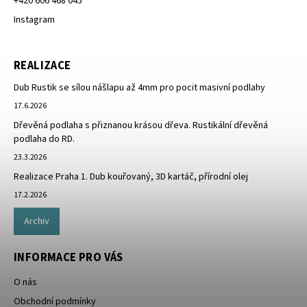
+420 606 468 045
Instagram
REALIZACE
Dub Rustik se sílou nášlapu až 4mm pro pocit masivní podlahy
17.6.2026
Dřevěná podlaha s přiznanou krásou dřeva. Rustikální dřevěná
podlaha do RD.
23.3.2026
Realizace Praha 1. Dub kouřovaný, 3D kartáč, přírodní olej
17.2.2026
Archiv
INFORMACE PRO VÁS
O nás
Obchodní podmínky