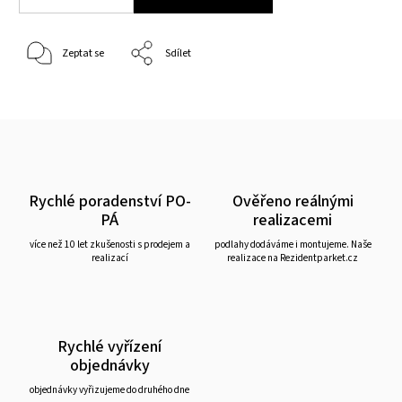
Zeptat se
Sdílet
Rychlé poradenství PO-
Ověřeno reálnými
PÁ
realizacemi
více než 10 let zkušenosti s prodejem a
podlahy dodáváme i montujeme. Naše
realizací
realizace na Rezidentparket.cz
Rychlé vyřízení
objednávky
objednávky vyřizujeme do druhého dne