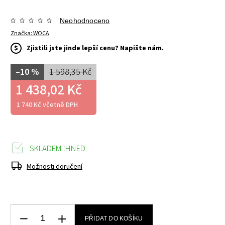
Neohodnoceno
Značka:
WOCA
$
Zjistili jste jinde lepší cenu? Napište nám.
–10 %
1 598,35 Kč
1 438,02 Kč
1 740 Kč včetně DPH
SKLADEM IHNED
Možnosti doručení
PŘIDAT DO KOŠÍKU