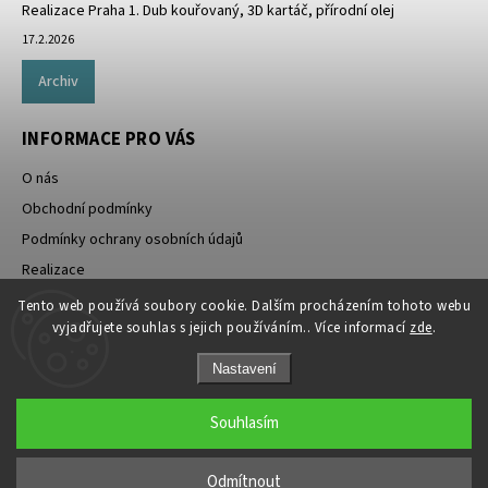
Realizace Praha 1. Dub kouřovaný, 3D kartáč, přírodní olej
17.2.2026
Archiv
INFORMACE PRO VÁS
O nás
Obchodní podmínky
Podmínky ochrany osobních údajů
Realizace
Doprava zdarma
Tento web používá soubory cookie. Dalším procházením tohoto webu
vyjadřujete souhlas s jejich používáním.. Více informací
zde
.
Nastavení
Souhlasím
Copyright 2026
Rezidenthome.cz
. Všechna práva vyhrazena.
Odmítnout