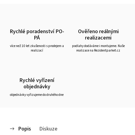
Rychlé poradenství PO-
Ověřeno reálnými
PÁ
realizacemi
více než 10 let zkušenosti s prodejem a
podlahy dodáváme i montujeme. Naše
realizací
realizace na Rezidentparket.cz
Rychlé vyřízení
objednávky
objednávky vyřizujeme do druhého dne
Popis
Diskuze