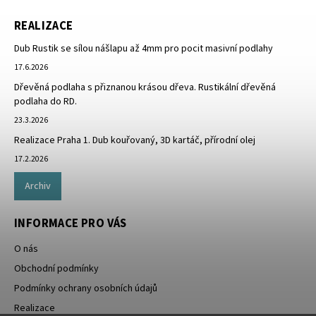
REALIZACE
Dub Rustik se sílou nášlapu až 4mm pro pocit masivní podlahy
17.6.2026
Dřevěná podlaha s přiznanou krásou dřeva. Rustikální dřevěná
podlaha do RD.
23.3.2026
Realizace Praha 1. Dub kouřovaný, 3D kartáč, přírodní olej
17.2.2026
Archiv
INFORMACE PRO VÁS
O nás
Obchodní podmínky
Podmínky ochrany osobních údajů
Realizace