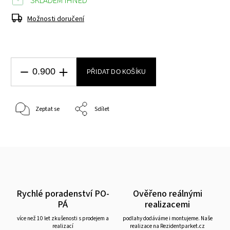
SKLADEM IHNED
Možnosti doručení
PŘIDAT DO KOŠÍKU
Zeptat se
Sdílet
Rychlé poradenství PO-
Ověřeno reálnými
PÁ
realizacemi
více než 10 let zkušenosti s prodejem a
podlahy dodáváme i montujeme. Naše
realizací
realizace na Rezidentparket.cz