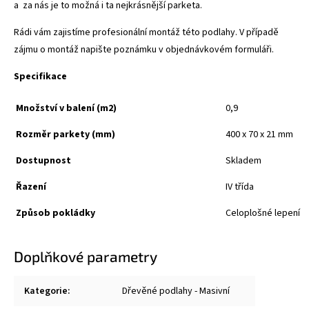
a za nás je to možná i ta nejkrásnější parketa.
Rádi vám zajistíme profesionální montáž této podlahy. V případě
zájmu o montáž napište poznámku v objednávkovém formuláři.
Specifikace
Množství v balení (m2)
0,9
Rozměr parkety (mm)
400 x 70 x 21 mm
Dostupnost
Skladem
Řazení
IV třída
Způsob pokládky
Celoplošné lepení
Doplňkové parametry
Kategorie
:
Dřevěné podlahy - Masivní