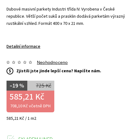
Dubové masivní parkety Industri třída IV. Vyrobena v České
republice. Větší počet suků a prasklin dodává parketám výrazný
rustikální vzhled. Formát 400 x 70 x 21 mm.
Detailní informace
Neohodnoceno
$
Zjistili jste jinde lepší cenu? Napište nám.
–19 %
725 Kč
585,21 Kč
708,10 Kč včetně DPH
585,21 Kč / 1 m2