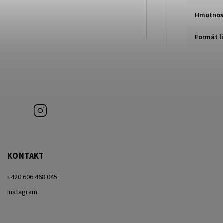
Hmotnos
Formát li
Instagram
KONTAKT
+420 606 468 045
Instagram