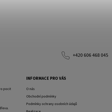
+420 606 468 045
INFORMACE PRO VÁS
ro pocit
O nás
Obchodní podmínky
Podmínky ochrany osobních údajů
dřeva.
Realizace