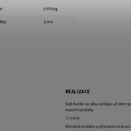
t
:
0.979 kg
šty
:
2,4 m
REALIZACE
Dub Rustik se sílou nášlapu až 4mm p
masivní podlahy
17.6.2026
Dřevěná podlaha s přiznanou krásou 