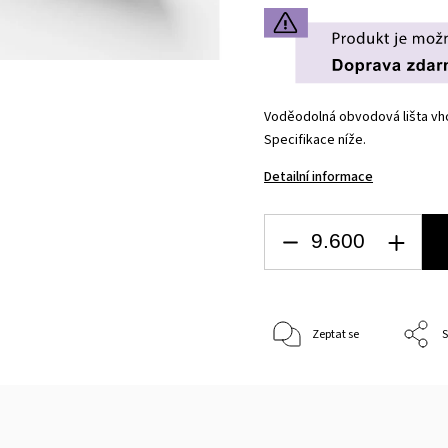
Voděodolná obvodová lišta vho
Specifikace níže.
Detailní informace
Zeptat se
S