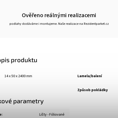
Ověřeno reálnými realizacemi
podlahy dodáváme i montujeme. Naše realizace na Rezidentparket.cz
opis produktu
14 x 50 x 2400 mm
Lamela/balení
Způsob pokládky
kové parametry
e
:
Lišty - Fóliované