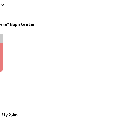
no
í cenu? Napište nám.
lišty 2,4m