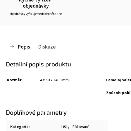
objednávky
objednávky vyřizujeme do druhého dne
Popis
Diskuze
Detailní popis produktu
Rozměr
14 x 50 x 2400 mm
Lamela/bale
Způsob pokl
Doplňkové parametry
Kategorie
:
Lišty - Fóliované