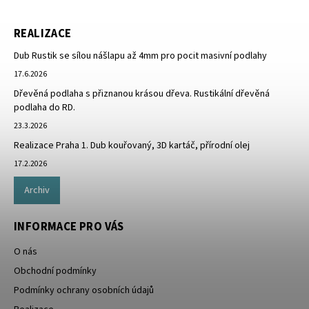
REALIZACE
Dub Rustik se sílou nášlapu až 4mm pro pocit masivní podlahy
17.6.2026
Dřevěná podlaha s přiznanou krásou dřeva. Rustikální dřevěná
podlaha do RD.
23.3.2026
Realizace Praha 1. Dub kouřovaný, 3D kartáč, přírodní olej
17.2.2026
Archiv
INFORMACE PRO VÁS
O nás
Obchodní podmínky
Podmínky ochrany osobních údajů