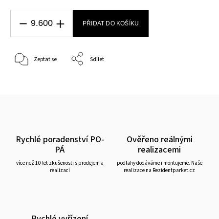
PŘIDAT DO KOŠÍKU
Zeptat se
Sdílet
Rychlé poradenství PO-
Ověřeno reálnými
PÁ
realizacemi
více než 10 let zkušenosti s prodejem a
podlahy dodáváme i montujeme. Naše
realizací
realizace na Rezidentparket.cz
Rychlé vyřízení