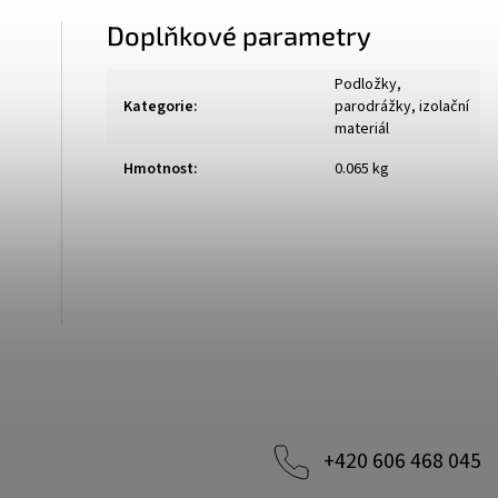
Doplňkové parametry
Podložky,
Kategorie
:
parodrážky, izolační
materiál
Hmotnost
:
0.065 kg
+420 606 468 045