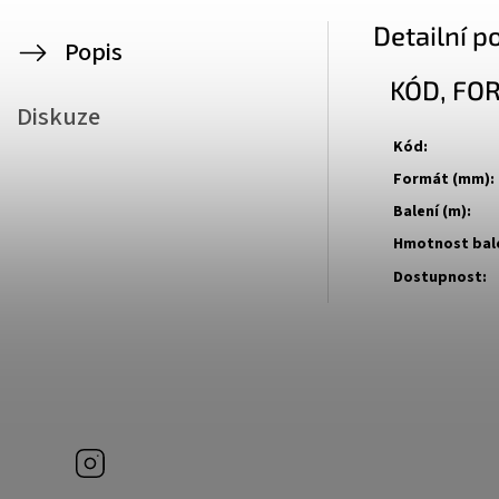
Detailní p
Popis
KÓD, FO
Diskuze
Kód:
Formát (mm):
Balení (m):
Hmotnost bale
Dostupnost:
Instagram