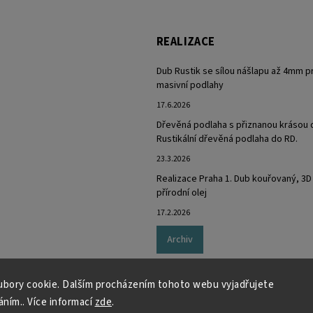
REALIZACE
Dub Rustik se sílou nášlapu až 4mm p
masivní podlahy
17.6.2026
Dřevěná podlaha s přiznanou krásou 
Rustikální dřevěná podlaha do RD.
23.3.2026
Realizace Praha 1. Dub kouřovaný, 3D
přírodní olej
17.2.2026
Archiv
bory cookie. Dalším procházením tohoto webu vyjadřujete
áním.. Více informací
zde
.