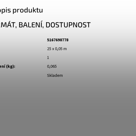
opis produktu
RMÁT, BALENÍ, DOSTUPNOST
5167698778
25 x 0,05 m
1
ní (kg):
0,065
Skladem