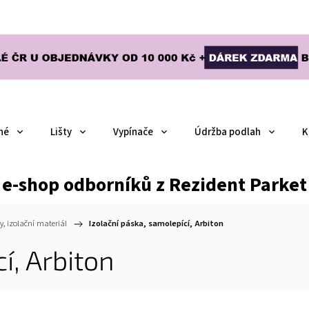
né
Lišty
Vypínače
Údržba podlah
K
e-shop odborníků z Rezident Parket
y, izolační materiál
/
Izolační páska, samolepící, Arbiton
í, Arbiton