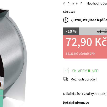
Neohodnoce
Kód:
1175
$
Zjistili jste jinde lepš
–10 %
81 Kč
72,90 Kč
88,21 Kč včetně DPH
SKLADEM IHNED
Možnosti doručení
Izolační páska značky Arbiton
j
Detailní informace