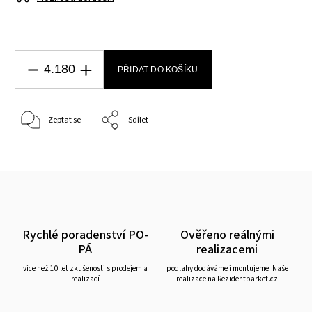
PŘIDAT DO KOŠÍKU
Zeptat se
Sdílet
Rychlé poradenství PO-
Ověřeno reálnými
PÁ
realizacemi
více než 10 let zkušenosti s prodejem a
podlahy dodáváme i montujeme. Naše
realizací
realizace na Rezidentparket.cz