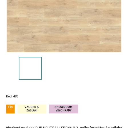
Kód:
486
Tip
VZOREK K
SHOWROOM
ZASLÁNÍ
VINOHRADY
Vinylová podlaha DUB NEUTRAL LEPENÁ 0,3, velkoformátová podlaha