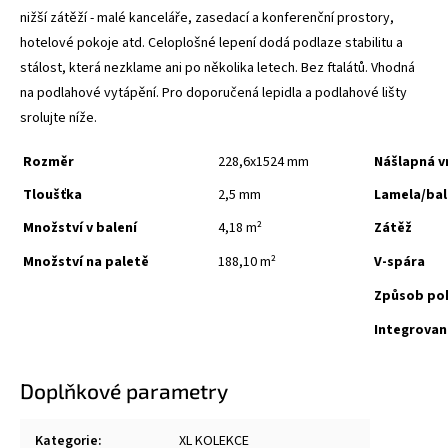
nižší zátěží - malé kanceláře, zasedací a konferenční prostory,
hotelové pokoje atd. Celoplošné lepení dodá podlaze stabilitu a
stálost, která nezklame ani po několika letech. Bez ftalátů. Vhodná
na podlahové vytápění. Pro doporučená lepidla a podlahové lišty
srolujte níže.
Rozměr
228,6x1524 mm
Nášlapná v
Tloušťka
2,5 mm
Lamela/bal
Množství v balení
4,18 m²
Zátěž
Množství na paletě
188,10 m²
V-spára
Způsob po
Integrova
Doplňkové parametry
Kategorie
:
XL KOLEKCE