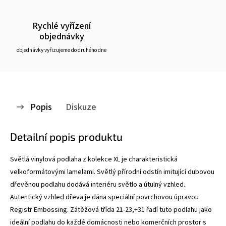
Rychlé vyřízení
objednávky
objednávky vyřizujeme do druhého dne
Popis
Diskuze
Detailní popis produktu
Světlá vinylová podlaha z kolekce XL je charakteristická
velkoformátovými lamelami. Světlý přírodní odstín imitující dubovou
dřevěnou podlahu dodává interiéru světlo a útulný vzhled.
Autentický vzhled dřeva je dána speciální povrchovou úpravou
Registr Embossing. Zátěžová třída 21-23,+31 řadí tuto podlahu jako
ideální podlahu do každé domácnosti nebo komerčních prostor s