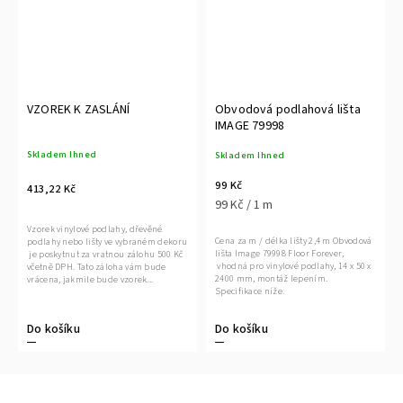
VZOREK K ZASLÁNÍ
Obvodová podlahová lišta
IMAGE 79998
Skladem Ihned
Skladem Ihned
99 Kč
413,22 Kč
99 Kč / 1 m
Vzorek vinylové podlahy, dřevěné
Cena za m / délka lišty 2,4 m Obvodová
podlahy nebo lišty ve vybraném dekoru
lišta Image 79998 Floor Forever,
je poskytnut za vratnou zálohu 500 Kč
vhodná pro vinylové podlahy, 14 x 50 x
včetně DPH. Tato záloha vám bude
2400 mm, montáž lepením.
vrácena, jakmile bude vzorek...
Specifikace níže.
Do košíku
Do košíku