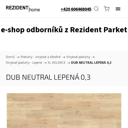
+420 606468045
e-shop odborníků z Rezident Parket
Domů
/
Podlahy - vinylové a dřevěné
/
Vinylové podlahy
/
Vinylové podlahy - Lepené
/
XL KOLEKCE
/
DUB NEUTRAL LEPENÁ 0,3
DUB NEUTRAL LEPENÁ 0,3