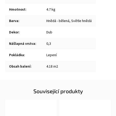
Hmotnost
:
4.7 kg
Barva
:
Hnědá - bělená, Světle hnědá
Dekor
:
Dub
Nášlapná vrstva
:
0,3
Pokládka
:
Lepení
Obsah balení
:
4.18 m2
Související produkty