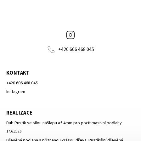
Instagram
+420 606 468 045
KONTAKT
+420 606 468 045
Instagram
REALIZACE
Dub Rustik se sílou nášlapu až 4mm pro pocit masivní podlahy
17.6.2026
Dřevěná podlaha s přiznanou krásou dřeva. Rustikální dřevěná