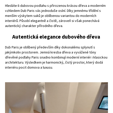
Hledáte-li dubovou podlahu s přirozenou krásou dřeva a moderním
vzhledem Dub Paris vás jednoduše oslní. Díky jemnému třídění s
menším výskytem suků je oblíbenou variantou do moderních
interiérů. Působí elegantně a čistě, zároveň si však ponechává
autentický charakter přírodního dřeva.
Autentická elegance dubového dřeva
Dub Paris je oblíbený především díky dokonalému splynutí s
jakýmkoliv prostorem. Jemná kresba dřeva a vyvážené tóny
dřevěné podlahy Paris snadno kombinují moderní interiér i klasickou
architekturu. Výsledkem je harmonický, čistý prostor, který dodá
interiéru pocit domova a luxusu.