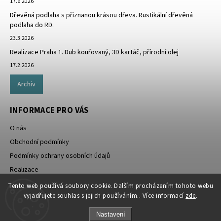
17.6.2026
Dřevěná podlaha s přiznanou krásou dřeva. Rustikální dřevěná
podlaha do RD.
23.3.2026
Realizace Praha 1. Dub kouřovaný, 3D kartáč, přírodní olej
17.2.2026
Archiv
INFORMACE PRO VÁS
O nás
Obchodní podmínky
Podmínky ochrany osobních údajů
Realizace
Doprava zdarma
Tento web používá soubory cookie. Dalším procházením tohoto webu
vyjadřujete souhlas s jejich používáním.. Více informací
zde
.
Nastavení