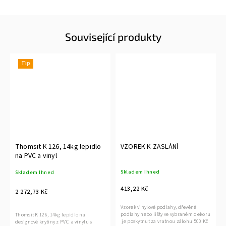
Související produkty
Tip
Thomsit K 126, 14kg lepidlo
VZOREK K ZASLÁNÍ
na PVC a vinyl
Skladem Ihned
Skladem Ihned
413,22 Kč
2 272,73 Kč
Vzorek vinylové podlahy, dřevěné
podlahy nebo lišty ve vybraném dekoru
Thomsit K 126, 14kg lepidlo na
je poskytnut za vratnou zálohu 500 Kč
designové krytiny z PVC a vinylu s