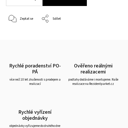
Zeptat se
Sdílet
Rychlé poradenství PO-
Ověřeno reálnými
PÁ
realizacemi
více než 10 let zkušenosti s prodejem a
podlahy dodáváme i montujeme. Naše
realizací
realizace na Rezidentparket.cz
Rychlé vyřízení
objednávky
objednávky vyřizujeme do druhého dne