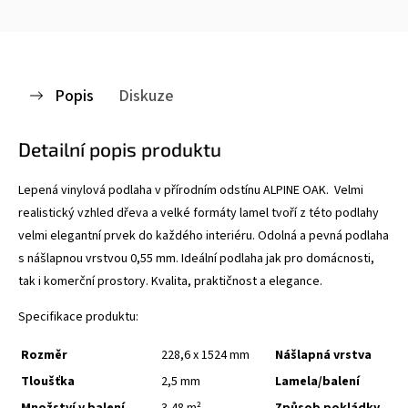
Popis
Diskuze
Detailní popis produktu
Lepená vinylová podlaha v přírodním odstínu ALPINE OAK. Velmi
realistický vzhled dřeva a velké formáty lamel tvoří z této podlahy
velmi elegantní prvek do každého interiéru. Odolná a pevná podlaha
s nášlapnou vrstvou 0,55 mm. Ideální podlaha jak pro domácnosti,
tak i komerční prostory. Kvalita, praktičnost a elegance.
Specifikace produktu:
Rozměr
228,6 x 1524 mm
Nášlapná vrstva
Tloušťka
2,5 mm
Lamela/balení
Množství v balení
3,48 m²
Způsob pokládky