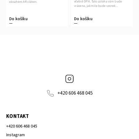
včetně DPH. Tato záloha vám bude
obsahem AR vláken.
vrácena, jakmile bude vzorek...
Do košíku
Do košíku
Instagram
+420 606 468 045
KONTAKT
+420 606 468 045
Instagram