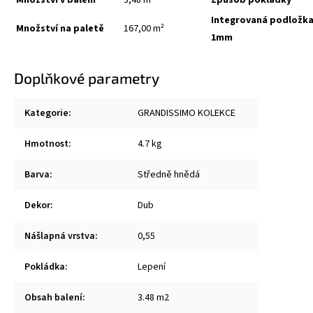
Integrovaná podložk
Množství na paletě
167,00 m²
1mm
Doplňkové parametry
Kategorie
:
GRANDISSIMO KOLEKCE
Hmotnost
:
4.7 kg
Barva
:
Středně hnědá
Dekor
:
Dub
Nášlapná vrstva
:
0,55
Pokládka
:
Lepení
Obsah balení
:
3.48 m2