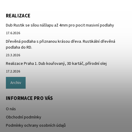
REALIZACE
Dub Rustik se sílou nášlapu až 4mm pro pocit masivní podlahy
17.6.2026
Dřevěná podlaha s přiznanou krásou dřeva. Rustikální dřevěná
podlaha do RD.
23.3.2026
Realizace Praha 1. Dub kouřovaný, 3D kartáč, přírodní olej
17.2.2026
Archiv
INFORMACE PRO VÁS
O nás
Obchodní podmínky
Podmínky ochrany osobních údajů